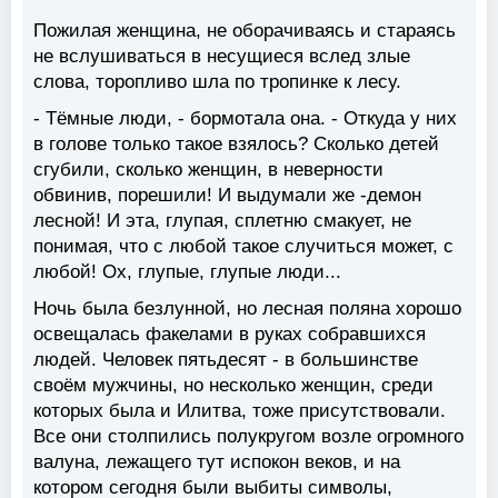
Пожилая женщина, не оборачиваясь и стараясь
не вслушиваться в несущиеся вслед злые
слова, торопливо шла по тропинке к лесу.
- Тёмные люди, - бормотала она. - Откуда у них
в голове только такое взялось? Сколько детей
сгубили, сколько женщин, в неверности
обвинив, порешили! И выдумали же -демон
лесной! И эта, глупая, сплетню смакует, не
понимая, что с любой такое случиться может, с
любой! Ох, глупые, глупые люди...
Ночь была безлунной, но лесная поляна хорошо
освещалась факелами в руках собравшихся
людей. Человек пятьдесят - в большинстве
своём мужчины, но несколько женщин, среди
которых была и Илитва, тоже присутствовали.
Все они столпились полукругом возле огромного
валуна, лежащего тут испокон веков, и на
котором сегодня были выбиты символы,