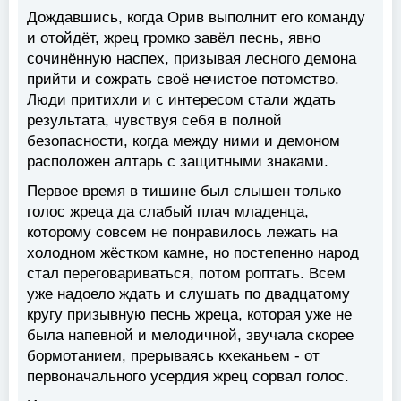
Дождавшись, когда Орив выполнит его команду
и отойдёт, жрец громко завёл песнь, явно
сочинённую наспех, призывая лесного демона
прийти и сожрать своё нечистое потомство.
Люди притихли и с интересом стали ждать
результата, чувствуя себя в полной
безопасности, когда между ними и демоном
расположен алтарь с защитными знаками.
Первое время в тишине был слышен только
голос жреца да слабый плач младенца,
которому совсем не понравилось лежать на
холодном жёстком камне, но постепенно народ
стал переговариваться, потом роптать. Всем
уже надоело ждать и слушать по двадцатому
кругу призывную песнь жреца, которая уже не
была напевной и мелодичной, звучала скорее
бормотанием, прерываясь кхеканьем - от
первоначального усердия жрец сорвал голос.