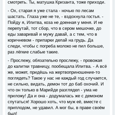
смотреть. Ты, матушка Кризанта, тоже приходи.
- Ох, старая я уже стала - ночью по лесам
шастать. Глаза уже не те, - вздохнула гостья. -
Пойду я, Илитва, коза не доенная у меня. И не
перепутай, тот сбор, что в сером мешочке, до
еды заваривай и мужу давай, а с тем, что в
коричневом - припарки делай на грудь. Да
следи, чтобы с погреба молоко не пил больше,
раз лёгкие слабые такие.
- Прослежу, обязательно прослежу, - провожая
до калитки травницу, пообещала Илитва. - А всё
же, может, придёшь на жертвоприношение-то
поглядеть? Такое у нас не каждый год случается,
не сильно, видать, демон тот до баб охочий. И
что он только в Марийде разглядел - ума не
приложу! Да и она - додумалась же с демоном
спутаться! Хорошо хоть, что муж её, вместе с
приплодом, не удавил. А мог бы, в праве своём
был!