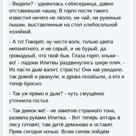
- Видели? - удивилась собеседница, давно
отставившая чашку. В горло после такого
известия ничего не лезло, ни чай, ни румяные
пышки, выставленные на стол хлебосольной
хозяйкой.
- А то! Говорят, ну чисто волк, только цвета
непонятного, и не серый, и не бурый, да
громадный, что твой бык. Глаза горят, клыки -
во! - ладони Илитвы раздвинулись шире плеч. -
Из пасти дым валит, страсть! Они как увидали,
так домой и рванули, и дрова позабыли, а кто и
топор бросил.
- Так уж прямо и дым? - чуть смущённо
уточнила гостья.
- Так демон же! - не заметив странного тона,
развела руками Илитва. - Вот теперь алтарь в
лесу готовят, там дитё демоново и оставят.
Прям сегодня ночью. Всем селом пойдём