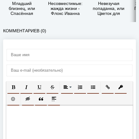
Младший
Несовместимые:
Невезучая
Э
близнец, или
жажда жизни -
попаданка, или
Пр
Спасённая
Флокс Иванна
Цветок для
"Лесным
дракона (СИ) -
демоном" -
Чекменёва
Чекменёва
Оксана
КОММЕНТАРИЕВ (0)
Оксана
ПОЛУЖИРНЫЙ
КУРСИВ
ПОДЧЕРКНУТЫЙ
ЗАЧЕРКНУТЫЙ
ВЫРАВНИВАНИЕ
НУМЕРОВАННЫЙ СПИСОК
МАРКИРОВАННЫЙ СП
ВСТАВИТЬ ССЫ
ВСТАВИТ
ВСТАВИТЬ СМАЙЛИК
ВСТАВКА СКРЫТОГО ТЕКСТА
ВСТАВКА ЦИТАТЫ
ВСТАВКА СПОЙЛЕРА