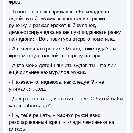
жрец.
- Точно, - неловко прижав к себе младенца
одной рукой, мужик выпростал из тряпки
ручонку и разжал крохотный кулачок,
демонстрируя едва начавшую подживать ранку
на ладони: - Вот, повитуха второго пометила.
- А с женой что решил? Может, тоже туда? - и
жрец мотнул головой в сторону алтаря.
- А кто моих детей нянчить будет, ты, что ли? -
ещё сильнее нахмурился мужик.
- Наказал-то, надеюсь, как следует? - не
унимался жрец.
- Дал разок в глаз, и хватит с неё. С битой бабы
какая работница?
- Ну, тебе решать, - махнул рукой явно
разочарованный жрец. - Клади демонёнка на
алтарь.