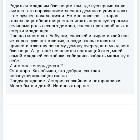
Родиться младшим близнецом там, где суеверные люди
считают его порождением лесного демона и уничтожают
– не лучшее начало жизни. Но мне повезло – старая
отшельница-оборотница стала играть перед суеверными
селянами роль лесного демона, спасая приговорённых к
смерти младенцев.
Прошло много лет. Бабушки, спасшей и вырастившей нас,
четверых, уже нет в живых, а люди вновь готовятся
принести в жертву лесному демону очередного младшего
близнеца. А тут ещё появляется настоящей отец моей
самой младшей сестрёнки, собираясь забрать малышку к
себе.
И что мне теперь делать?
От автора: Как обычно, это добрая, светлая
жизнеутверждающая сказка.
Предупреждение: История спокойная и неторопливая.
Много быта и детей. Истинных пар нет.