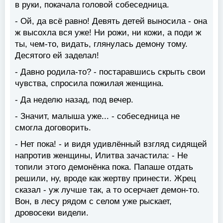
в руки, покачала головой собеседница.
- Ой, да всё равно! Девять детей выносила - она
ж высохла вся уже! Ни рожи, ни кожи, а поди ж
ты, чем-то, видать, глянулась демону тому.
Десятого ей заделал!
- Давно родила-то? - постаравшись скрыть свои
чувства, спросила пожилая женщина.
- Да неделю назад, под вечер.
- Значит, малыша уже... - собеседница не
смогла договорить.
- Нет пока! - и видя удивлённый взгляд сидящей
напротив женщины, Илитва зачастила: - Не
топили этого демонёнка пока. Папаше отдать
решили, ну, вроде как жертву принести. Жрец
сказал - уж лучше так, а то осерчает демон-то.
Вон, в лесу рядом с селом уже рыскает,
дровосеки видели.