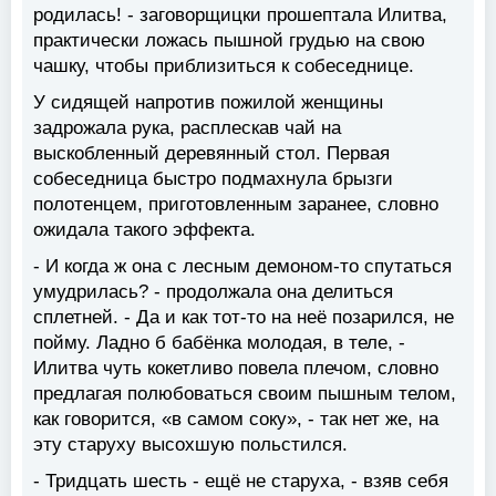
родилась! - заговорщицки прошептала Илитва,
практически ложась пышной грудью на свою
чашку, чтобы приблизиться к собеседнице.
У сидящей напротив пожилой женщины
задрожала рука, расплескав чай на
выскобленный деревянный стол. Первая
собеседница быстро подмахнула брызги
полотенцем, приготовленным заранее, словно
ожидала такого эффекта.
- И когда ж она с лесным демоном-то спутаться
умудрилась? - продолжала она делиться
сплетней. - Да и как тот-то на неё позарился, не
пойму. Ладно б бабёнка молодая, в теле, -
Илитва чуть кокетливо повела плечом, словно
предлагая полюбоваться своим пышным телом,
как говорится, «в самом соку», - так нет же, на
эту старуху высохшую польстился.
- Тридцать шесть - ещё не старуха, - взяв себя