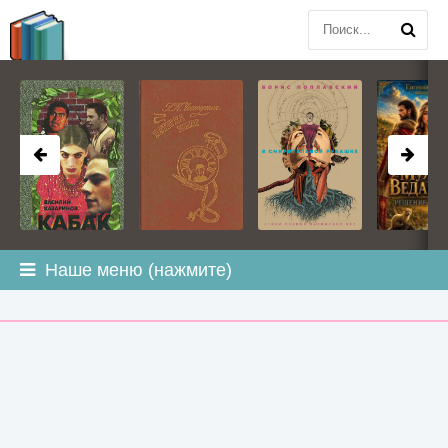
BOOK
PLANETA
.COM
Наше меню (нажмите)