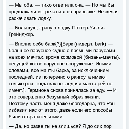
— Мы оба, — тихо ответила она. — Но мы бы
продолжали встречаться по привычке. Не желая
раскачивать лодку.
— Большую, сраную лодку Поттер-Уизли-
Грейнджер.
— Вполне себе барк{?}[Барк (нидерл. bark) —
большое парусное судно с прямыми парусами
на всех мачтах, кроме кормовой (бизань-мачты),
несущей косое парусное вооружение. Иными
словами, все мачты барка, за исключением
последней, из поперечного рангоута имеют
только реи, тогда как последняя мачта рей не
имеет.]. Гермиона снова принялась за еду. — И
это совершенно безумный образ жизни.
Поэтому часть меня даже благодарна, что Рон
избавил нас от этого, даже если его способы
были отвратительными.
— Да, но разве ты не злишься? Я до сих пор