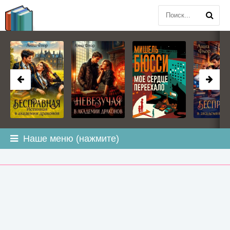
BOOK
PLANETA
.COM
Наше меню (нажмите)