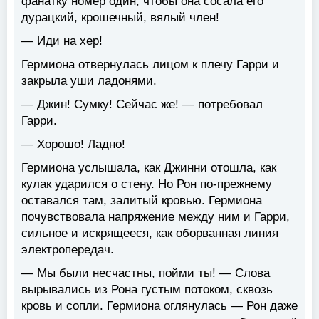
фанатку номер один, чтобы она сосала его
дурацкий, крошечный, вялый член!
— Иди на хер!
Гермиона отвернулась лицом к плечу Гарри и
закрыла уши ладонями.
— Джин! Сумку! Сейчас же! — потребовал
Гарри.
— Хорошо! Ладно!
Гермиона услышала, как Джинни отошла, как
кулак ударился о стену. Но Рон по-прежнему
оставался там, залитый кровью. Гермиона
почувствовала напряжение между ним и Гарри,
сильное и искрящееся, как оборванная линия
электропередач.
— Мы были несчастны, пойми ты! — Слова
вырывались из Рона густым потоком, сквозь
кровь и сопли. Гермиона оглянулась — Рон даже