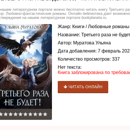
нашем литературном портале можно бесплатно читать книгу Третьего раз
р: Любовно-фантастические романы. Онлайн библиотека дает возможнос
тверждения на нашем литературном портале bookplaneta.ru.
Жанр:
Книги
/
Любовные романы
Название:
Третьего раза не будет
Автор:
Муратова Ульяна
Дата добавления:
7 февраль 202
Количество просмотров:
337
Нет текста:
Книга заблокирована по требов
ЧИТАТЬ ОНЛАЙН