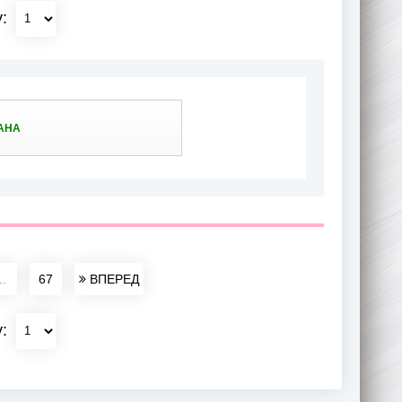
у:
АНА
..
67
ВПЕРЕД
у: