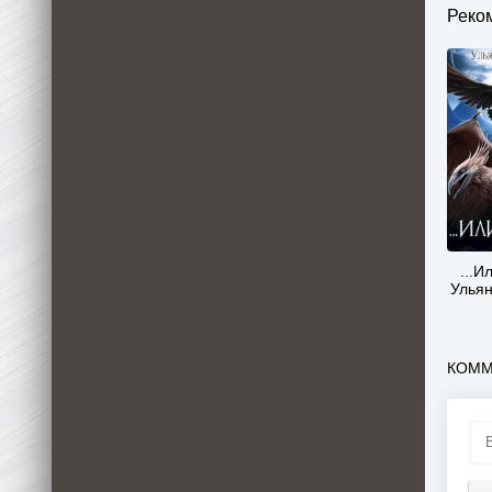
Реко
...И
Ульян
КОММ