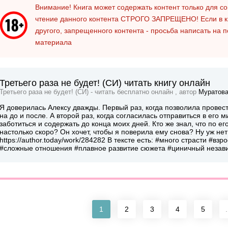
Внимание! Книга может содержать контент только для 
чтение данного контента
СТРОГО ЗАПРЕЩЕНО!
Если в к
другого, запрещенного контента - просьба написать на 
материала
Третьего раза не будет! (СИ) читать книгу онлайн
Третьего раза не будет! (СИ) - читать бесплатно онлайн , автор
Муратова
Я доверилась Алексу дважды. Первый раз, когда позволила прове
на до и после. А второй раз, когда согласилась отправиться в его
заботиться и содержать до конца моих дней. Кто же знал, что по е
настолько скоро? Он хочет, чтобы я поверила ему снова? Ну уж нет!
https://author.today/work/284282 В тексте есть: #много страсти #
#сложные отношения #плавное развитие сюжета #циничный незави
1
2
3
4
5
.