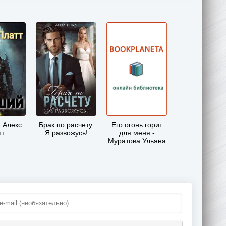
 Алекс
Брак по расчету.
Его огонь горит
тт
Я развожусь!
для меня -
Муратова Ульяна