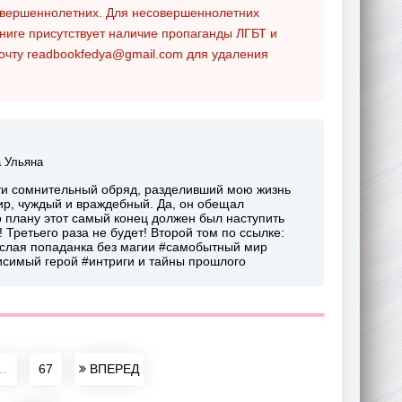
совершеннолетних. Для несовершеннолетних
ниге присутствует наличие пропаганды ЛГБТ и
почту
readbookfedya@gmail.com
для удаления
 Ульяна
сти сомнительный обряд, разделивший мою жизнь
 мир, чуждый и враждебный. Да, он обещал
го плану этот самый конец должен был наступить
 Третьего раза не будет! Второй том по ссылке:
взрослая попаданка без магии #самобытный мир
симый герой #интриги и тайны прошлого
..
67
ВПЕРЕД