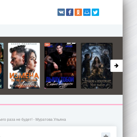
его раза не будет! - Муратова Ульяна
А