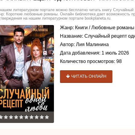
нашем литературном портале можно бесплатно читать книгу Случайный 
р: Короткие любовные романы. Онлайн библиотека дает возможность пр
тверждения на нашем литературном портале bookplaneta.ru.
Жанр:
Книги
/
Любовные романы
Название:
Случайный рецепт од
Автор:
Лия Малинина
Дата добавления:
1 июль 2026
Количество просмотров:
98
ЧИТАТЬ ОНЛАЙН