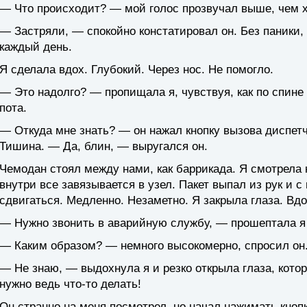
— Что происходит? — мой голос прозвучал выше, чем х
— Застряли, — спокойно констатировал он. Без паники,
каждый день.
Я сделала вдох. Глубокий. Через нос. Не помогло.
— Это надолго? — пропищала я, чувствуя, как по спине
пота.
— Откуда мне знать? — он нажал кнопку вызова диспетч
Тишина. — Да, блин, — выругался он.
Чемодан стоял между нами, как баррикада. Я смотрела н
внутри все завязывается в узел. Пакет выпал из рук и
сдвигаться. Медленно. Незаметно. Я закрыла глаза. Вдо
— Нужно звонить в аварийную службу, — прошептала я 
— Каким образом? — немного высокомерно, спросил он.
— Не знаю, — выдохнула я и резко открыла глаза, кото
нужно ведь что-то делать!
Он странно на меня посмотрел, но начал нажимать кноп