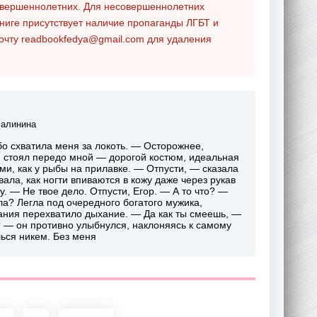
совершеннолетних. Для несовершеннолетних
ниге присутствует наличие пропаганды ЛГБТ и
почту
readbookfedya@gmail.com
для удаления
алинина
убо схватила меня за локоть. — Осторожнее,
н стоял передо мной — дорогой костюм, идеальная
ми, как у рыбы на прилавке. — Отпусти, — сказала
вала, как ногти впиваются в кожу даже через рукав
. — Не твое дело. Отпусти, Егор. — А то что? —
ла? Легла под очередного богатого мужика,
ания перехватило дыхание. — Да как ты смеешь, —
о? — он противно улыбнулся, наклоняясь к самому
шься никем. Без меня