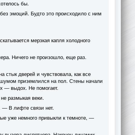
отелось бы.
 без эмоций. Будто это происходило с ним
 скатывается мерзкая капля холодного
ера. Ничего не произошло, еще раз.
а стык дверей и чувствовала, как все
 с шумом приземлился на пол. Стены начали
х — выдох. Не помогает.
не размыкая веки.
 — В лифте связи нет.
рые уже немного привыкли к темноте, —
ку вызова диспетчера. Наконец динамик