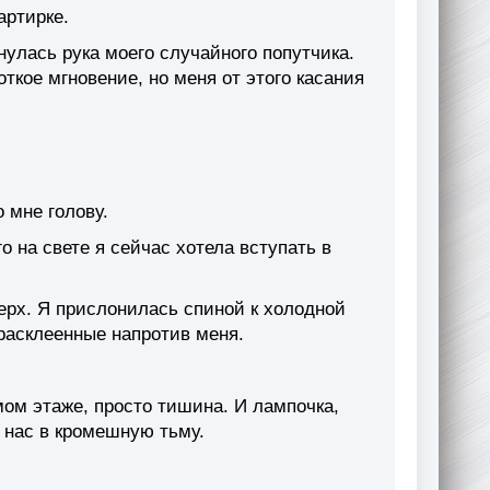
артирке.
нулась рука моего случайного попутчика.
ткое мгновение, но меня от этого касания
 мне голову.
 на свете я сейчас хотела вступать в
рх. Я прислонилась спиной к холодной
расклеенные напротив меня.
мом этаже, просто тишина. И лампочка,
в нас в кромешную тьму.