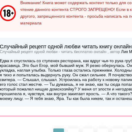
Внимание! Книга может содержать контент только для 
чтение данного контента
СТРОГО ЗАПРЕЩЕНО!
Если в к
другого, запрещенного контента - просьба написать на 
материала
Случайный рецепт одной любви читать книгу онлайн
Случайный рецепт одной любви - читать бесплатно онлайн , автор
Лия М
Едва я спустилась со ступенек ресторана, как вдруг чья-то рука гр
красавица. Это был Егор, мой бывший муж. Я резко обернулась. О
укладка, наглая улыбка. Только глаза остались прежними. Холодны
я тихо и попыталась выдернуть руку. Он сжал сильнее. Я почувство
свитера. — Слышал, слышал. Устроилась на работу к новому папику
его голос стал жестче. — Ты думаешь, я не знаю, как ты сюда попа
который пожалел нищую домохозяйку? У меня от злости и негодов
прошипела я, чувствуя, как внутри закипает ярость. — А что таког
моему лицу. — Я тебя знаю, Яра. Ты как была никем, так и остане