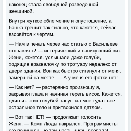
наконец стала свободной разведённой
женщиной.
Внутри жуткое облегчение и опустошение, а
башка трещит так сильно, что кажется, сейчас
взорвётся к чертям.
— Нам в печать через час статью о Васильеве
отправлять! — истерический и паникующий визг
Жени, кажется, услышали даже голуби,
ходящие вразвалочку по тротуару недалеко от
двери здания. Вон как быстро сиганули от меня,
замершей на месте. — А у меня его фотки нет!
— Как нет? — растерянно произношу я,
закрывая глаза и начиная тереть висок. Кажется,
один из этих голубей запустил мне туда свое
астральное тело и притворился дятлом.
— Вот так НЕТ! — продолжает голосить
Женя. — Комп Люды накрылся. Программисты
его починили, но там часть инфы пропала!