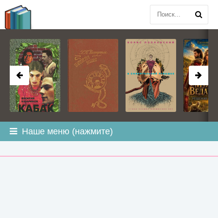
BOOK
PLANETA
.COM
Наше меню (нажмите)