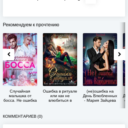
Рекомендуем к прочтению
Случайная
Ошибка в ритуале
(не)ошибка на
малышка от
или как не
День Влюбленных
Де
босса. Не ошибка
влюбиться в
- Мария Зайцева
-
судьбы - Дэй
принца - Лия
Дари
Соболь
КОММЕНТАРИЕВ (0)