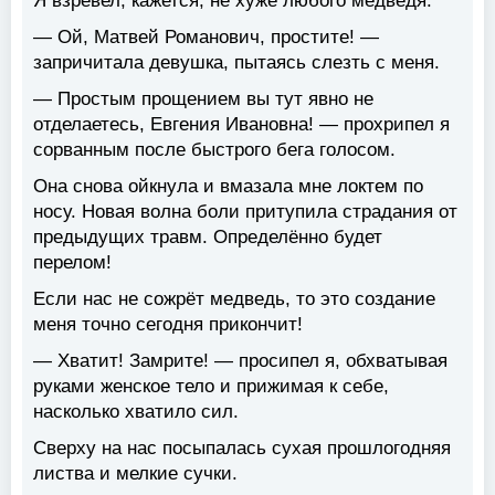
Я взревел, кажется, не хуже любого медведя.
— Ой, Матвей Романович, простите! —
запричитала девушка, пытаясь слезть с меня.
— Простым прощением вы тут явно не
отделаетесь, Евгения Ивановна! — прохрипел я
сорванным после быстрого бега голосом.
Она снова ойкнула и вмазала мне локтем по
носу. Новая волна боли притупила страдания от
предыдущих травм. Определённо будет
перелом!
Если нас не сожрёт медведь, то это создание
меня точно сегодня прикончит!
— Хватит! Замрите! — просипел я, обхватывая
руками женское тело и прижимая к себе,
насколько хватило сил.
Сверху на нас посыпалась сухая прошлогодняя
листва и мелкие сучки.