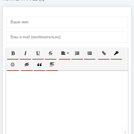
ПОЛУЖИРНЫЙ
КУРСИВ
ПОДЧЕРКНУТЫЙ
ЗАЧЕРКНУТЫЙ
ВЫРАВНИВАНИЕ
НУМЕРОВАННЫЙ СПИСОК
МАРКИРОВАННЫЙ СП
ВСТАВИТЬ ССЫ
ВСТАВИТ
ВСТАВИТЬ СМАЙЛИК
ВСТАВКА СКРЫТОГО ТЕКСТА
ВСТАВКА ЦИТАТЫ
ВСТАВКА СПОЙЛЕРА
0