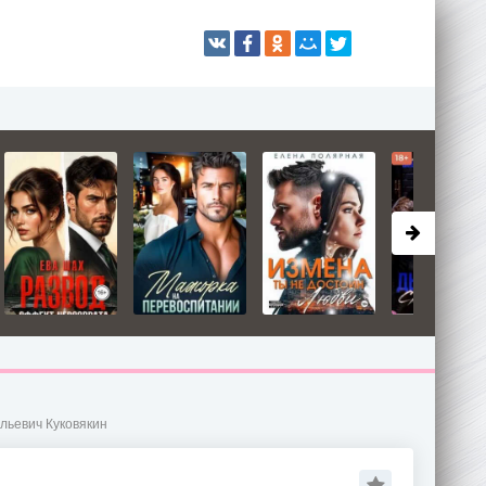
ольевич Куковякин