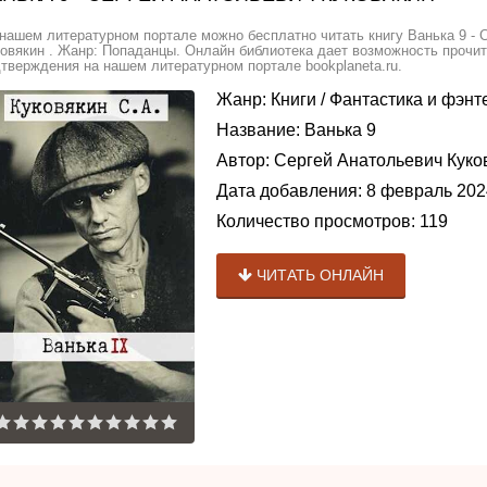
нашем литературном портале можно бесплатно читать книгу Ванька 9 - 
овякин . Жанр: Попаданцы. Онлайн библиотека дает возможность прочит
тверждения на нашем литературном портале bookplaneta.ru.
Жанр:
Книги
/
Фантастика и фэнт
Название:
Ванька 9
Автор:
Сергей Анатольевич Куко
Дата добавления:
8 февраль 202
Количество просмотров:
119
ЧИТАТЬ ОНЛАЙН