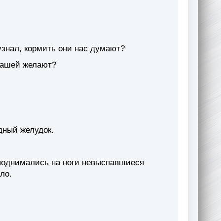
узнал, кормить они нас думают?
 нашей желают?
дный желудок.
 поднимались на ноги невыспавшиеся
ло.