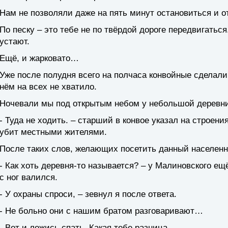
Нам не позволяли даже на пять минут остановиться и 
По песку – это тебе не по твёрдой дороге передвигаться
устают.
Ещё, и жарковато…
Уже после полудня всего на полчаса конвойные сделали 
нём на всех не хватило.
Ночевали мы под открытым небом у небольшой деревн
- Туда не ходить. – старший в конвое указал на строени
убит местными жителями.
После таких слов, желающих посетить данный населенн
- Как хоть деревня-то называется? – у Малиновского ещ
с ног валился.
- У охраны спроси, – зевнул я после ответа.
- Не больно они с нашим братом разговаривают…
- Вот и ложись спать. Какая тебе разница.