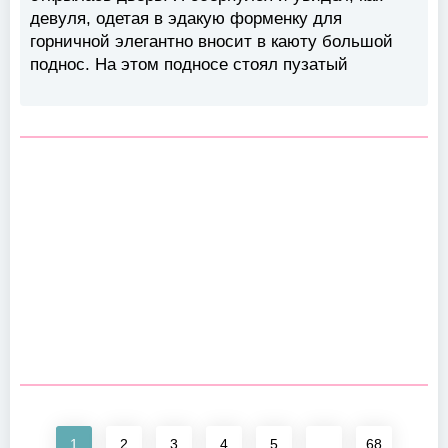
девуля, одетая в эдакую форменку для
горничной элегантно вносит в каюту большой
поднос. На этом подносе стоял пузатый
1
2
3
4
5
...
68