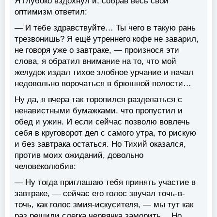
Я глубоко вздохнул и, собрав весь свой
оптимизм ответил:
— И тебе здравствуйте… Ты чего в такую рань
трезвонишь? Я ещё утреннего кофе не заварил,
не говоря уже о завтраке, — произнося эти
слова, я обратил внимание на то, что мой
желудок издал тихое злобное урчание и начал
недовольно ворочаться в брюшной полости…
Ну да, я вчера так торопился разделаться с
ненавистными бумажками, что пропустил и
обед и ужин. И если сейчас позволю вовлечь
себя в круговорот дел с самого утра, то рискую
и без завтрака остаться. Но Тихий оказался,
против моих ожиданий, довольно
человеколюбив:
— Ну тогда приглашаю тебя принять участие в
завтраке, — сейчас его голос звучал точь-в-
точь, как голос змия-искусителя, — мы тут как
раз решили слегка червячка заморить… Но