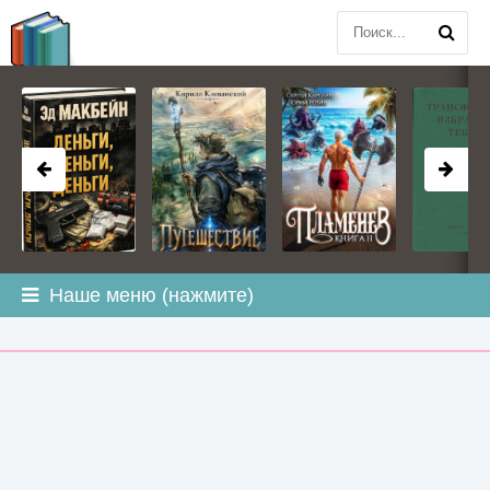
BOOK
PLANETA
.COM
Наше меню (нажмите)