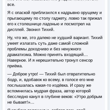
все.
Я с опаской приблизился к надрывно орущему и
прыгающему по столу гаджету, ловко так прижал
его к столешнице ладонью и посмотрел на
дисплей. Звонил Тихий.
Ну, что же, это далеко не худший вариант. Тихий
умеет излагать суть даже самой сложной
проблемы доходчиво и без ненужного
драматизма. Можно принять входящий…
Наверное. И я нерешительно тронул сенсор
приёма.
— Доброе утро! — Тихий был отвратительно
бодр, и, вдобавок ко всему, в голосе его мне
послышалась какая-то издёвка. И сразу же
вспомнилась мудрая фраза, автор которой
бесследно канул в глубине веков: «Утро добрым
не бывает!»…