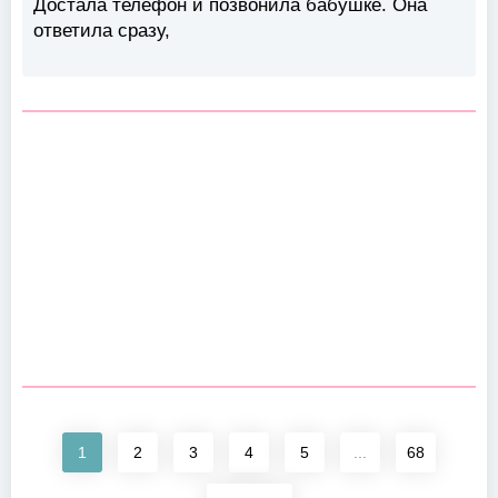
Достала телефон и позвонила бабушке. Она
ответила сразу,
1
2
3
4
5
...
68