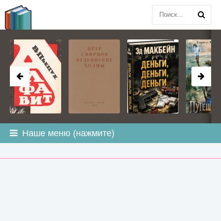
BOOK
PLANETA
.COM
Наше меню (нажмите)