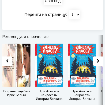
ВПЕРЕД
Перейти на страницу:
Рекомендуем к прочтению
Встреча судьбы -
Три Алисы и
Три Алисы и
По
Ирис Белый
нейросеть.
нейросеть.
Истории Белкина
Истории Белкина
и Астахова -
и Астахова -