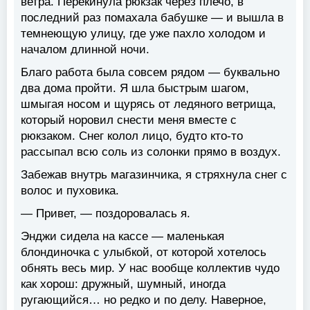
ветра. Перекинула рюкзак через плечо, в
последний раз помахала бабушке — и вышла в
темнеющую улицу, где уже пахло холодом и
началом длинной ночи.
Благо работа была совсем рядом — буквально
два дома пройти. Я шла быстрым шагом,
шмыгая носом и щурясь от ледяного ветрища,
который норовил снести меня вместе с
рюкзаком. Снег колол лицо, будто кто-то
рассыпал всю соль из солонки прямо в воздух.
Забежав внутрь магазинчика, я стряхнула снег с
волос и пуховика.
— Привет, — поздоровалась я.
Энджи сидела на кассе — маленькая
блондиночка с улыбкой, от которой хотелось
обнять весь мир. У нас вообще коллектив чудо
как хорош: дружный, шумный, иногда
ругающийся… но редко и по делу. Наверное,