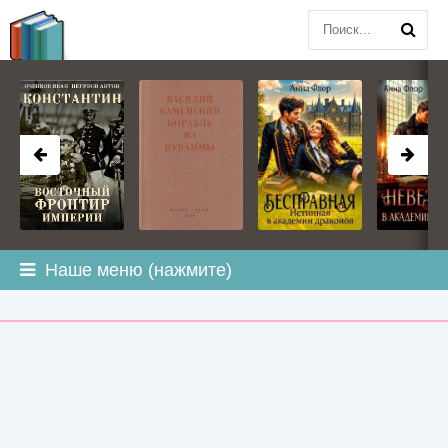
BOOK
PLANETA
.COM
Наше меню (нажмите)