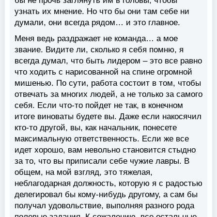
бы не прочь заглянуть им в головы, чтобы
узнать их мнение. Но что бы они там себе ни
думали, они всегда рядом… и это главное.
Меня ведь раздражает не команда… а мое
звание. Видите ли, сколько я себя помню, я
всегда думал, что быть лидером – это все равно
что ходить с нарисованной на спине огромной
мишенью. По сути, работа состоит в том, чтобы
отвечать за многих людей, а не только за самого
себя. Если что-то пойдет не так, в конечном
итоге виноваты будете вы. Даже если накосячил
кто-то другой, вы, как начальник, понесете
максимальную ответственность. Если же все
идет хорошо, вам невольно становится стыдно
за то, что вы приписали себе чужие лавры. В
общем, на мой взгляд, это тяжелая,
неблагодарная должность, которую я с радостью
делегировал бы кому-нибудь другому, а сам бы
получал удовольствие, выполняя разного рода
полевые задания. К сожалению, все остальные,