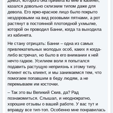
Девол, которого она привела ко мне в кабинет,
казался довольно склизким типом даже для
девола. Его ярко-красное лицо было покрыто
нездоровыми на вид розовыми пятнами, а рот
растянут в постоянной плотоядной ухмылке,
которой он проводил Банни, когда та выходила
из кабинета.
Не стану отрицать: Банни – одна из самых
привлекательных молодых особ, каких я когда-
либо встречал, но было в его внимании к ней
нечто гадкое. Усилием воли я попытался
подавить растущую неприязнь к этому типу.
Клиент есть клиент, и мы занимаемся тем, что
помогаем попавшим в беду людям, а не
перемываем им косточки.
– Так это вы Великий Скив, да? Рад
познакомиться. Слышал, и неоднократно,
хорошие отзывы о вашей работе. У вас тут и
вправду все тип-топ. Особенно мне понравилась