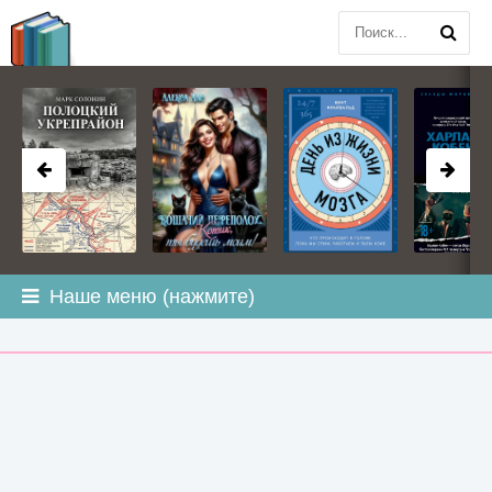
BOOK
PLANETA
.COM
Наше меню (нажмите)