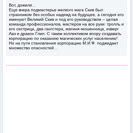
Вот, дожили…
Еще вчера подмастерье мелкого мага Скив был
странником без особых надежд на будущее, а сегодня его
именуют Великий Скив и под его руководством – целая
команда профессионалов, мастеров на все руки: тролль и
его сестрица, два гангстера, магиня-мошенница, изверг
Ааз и дракон Глип. С таким коллективом впору создавать
корпорацию по оказанию магических услуг населению!
Но на пути становления корпорацию М.И.Ф. поджидает
множество опасностей…