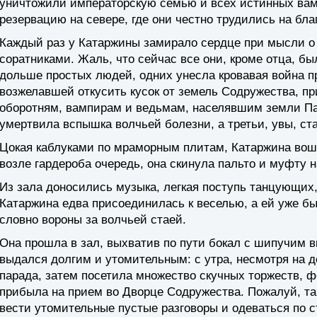
уничтожили императорскую семью и всех истинных вам
резервацию на севере, где они честно трудились на бла
Каждый раз у Катаржины замирало сердце при мысли о 
соратниками. Жаль, что сейчас все они, кроме отца, б
дольше простых людей, одних унесла кровавая война п
возжелавшей откусить кусок от земель Содружества, п
оборотням, вампирам и ведьмам, населявшим земли Па
умертвила вспышка волчьей болезни, а третьи, увы, ст
Цокая каблуками по мраморным плитам, Катаржина во
возле гардероба очередь, она скинула пальто и муфту 
Из зала доносились музыка, легкая поступь танцующих,
Катаржина едва присоединилась к веселью, а ей уже был
словно вороны за волчьей стаей.
Она прошла в зал, выхватив по пути бокал с шипучим в
выдался долгим и утомительным: с утра, несмотря на д
парада, затем посетила множество скучных торжеств, ф
прибыла на прием во Дворце Содружества. Пожалуй, так
вести утомительные пустые разговоры и одеваться по с