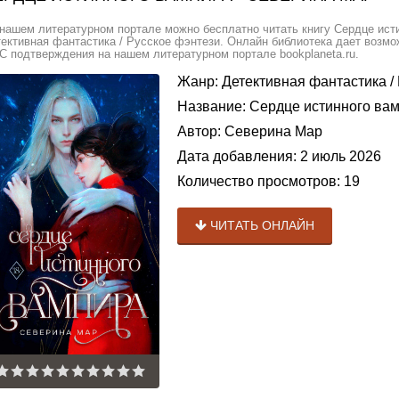
нашем литературном портале можно бесплатно читать книгу Сердце исти
ективная фантастика / Русское фэнтези. Онлайн библиотека дает возмож
 подтверждения на нашем литературном портале bookplaneta.ru.
Жанр:
Детективная фантастика
/
Название:
Сердце истинного ва
Автор:
Северина Мар
Дата добавления:
2 июль 2026
Количество просмотров:
19
ЧИТАТЬ ОНЛАЙН