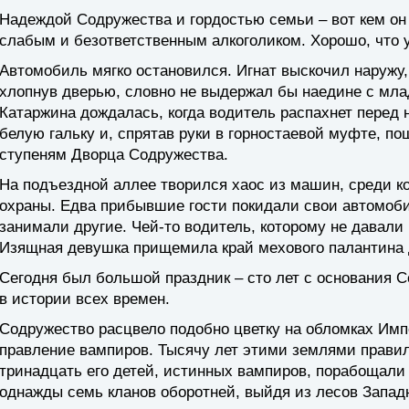
Надеждой Содружества и гордостью семьи – вот кем он 
слабым и безответственным алкоголиком. Хорошо, что у
Автомобиль мягко остановился. Игнат выскочил наружу,
хлопнув дверью, словно не выдержал бы наедине с мл
Катаржина дождалась, когда водитель распахнет перед н
белую гальку и, спрятав руки в горностаевой муфте, 
ступеням Дворца Содружества.
На подъездной аллее творился хаос из машин, среди ко
охраны. Едва прибывшие гости покидали свои автомобил
занимали другие. Чей-то водитель, которому не давали 
Изящная девушка прищемила край мехового палантина
Сегодня был большой праздник – сто лет с основания 
в истории всех времен.
Содружество расцвело подобно цветку на обломках Имп
правление вампиров. Тысячу лет этими землями прави
тринадцать его детей, истинных вампиров, порабощали 
однажды семь кланов оборотней, выйдя из лесов Западн