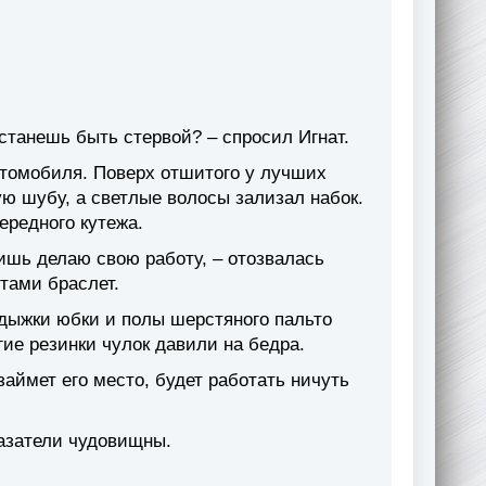
станешь быть стервой? – спросил Игнат.
втомобиля. Поверх отшитого у лучших
ю шубу, а светлые волосы зализал набок.
ередного кутежа.
лишь делаю свою работу, – отозвалась
тами браслет.
дыжки юбки и полы шерстяного пальто
гие резинки чулок давили на бедра.
 займет его место, будет работать ничуть
казатели чудовищны.