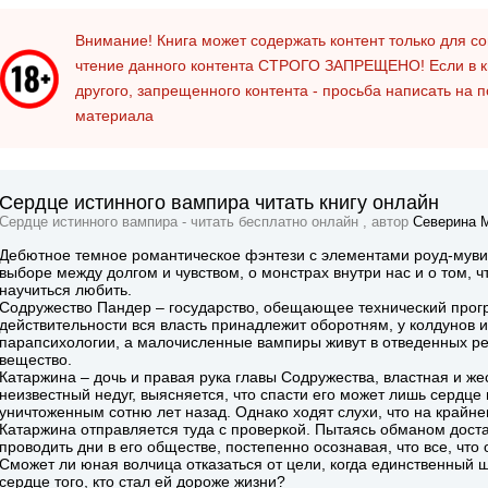
Внимание! Книга может содержать контент только для 
чтение данного контента
СТРОГО ЗАПРЕЩЕНО!
Если в к
другого, запрещенного контента - просьба написать на 
материала
Сердце истинного вампира читать книгу онлайн
Сердце истинного вампира - читать бесплатно онлайн , автор
Северина 
Дебютное темное романтическое фэнтези с элементами роуд-муви,
выборе между долгом и чувством, о монстрах внутри нас и о том, ч
научиться любить.
Содружество Пандер – государство, обещающее технический прогр
действительности вся власть принадлежит оборотням, у колдунов и
парапсихологии, а малочисленные вампиры живут в отведенных ре
вещество.
Катаржина – дочь и правая рука главы Содружества, властная и же
неизвестный недуг, выясняется, что спасти его может лишь сердце
уничтоженным сотню лет назад. Однако ходят слухи, что на крайн
Катаржина отправляется туда с проверкой. Пытаясь обманом дост
проводить дни в его обществе, постепенно осознавая, что все, что 
Сможет ли юная волчица отказаться от цели, когда единственный ш
сердце того, кто стал ей дороже жизни?