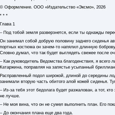
© Оформление. ООО «Издательство «Эксмо», 2026
* * *
Глава 1
– Под тобой земля разверзнется, если ты однажды пере
Он занимал собой добрую половину заднего сиденья а
портных костюма он зачем-то напялил длинную боброву
Словно думал, что так будет выглядеть свежее после оч
– Как руководитель Ведомства благоденствия, я всего 
Катаржина, поправляя на запястье усыпанный бриллиан
Расправленный подол широкой, длиной до середины ло
занимали вторую часть обитого алой кожей сиденья. Ту
– Из-за тебя этот бедолага будет разжалован, а тот, кто
не лучше.
– Не моя вина, что он не сумел выполнить план. Его по
– До окончания плана еще два года.