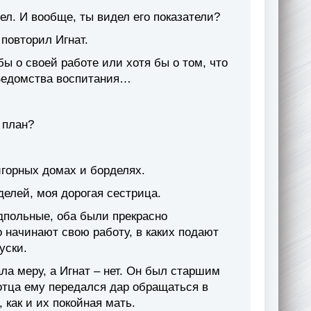
пел. И вообще, ты видел его показатели?
 повторил Игнат.
ы о своей работе или хотя бы о том, что
 Ведомства воспитания…
 план?
горных домах и борделях.
делей, моя дорогая сестрица.
одпольные, оба были прекрасно
о начинают свою работу, в каких подают
уски.
ла меру, а Игнат – нет. Он был старшим
отца ему передался дар обращаться в
 как и их покойная мать.