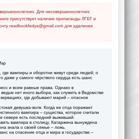
совершеннолетних. Для несовершеннолетних
ниге присутствует наличие пропаганды ЛГБТ и
почту
readbookfedya@gmail.com
для удаления
Мар
 где вампиры и оборотни живут среди людей; о
то даже у самого чёрствого сердца есть шанс
есс и всем равные права. Однако в
 ведьм нет иного выбора, как служить в Ведомстве
зервациях, где добывают марий – опасное
стокая девушка-волк. Когда ее отца поражает
 истинного вампира – существа, которое считали
ем севере есть последний выживший.
авить вампира в столицу, Катаржина вынуждена
она знала о своей семье – ложь.
анс на спасение отца и мира в государстве –