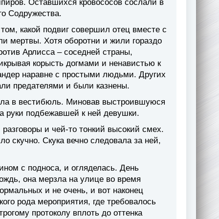
пиров. Оставшихся кровососов сослали в
го Содружества.
том, какой подвиг совершил отец вместе с
ыли мертвы. Хотя оборотни и жили гораздо
ротив Арлисса – соседней страны,
рикрывая корысть догмами и ненавистью к
ндер наравне с простыми людьми. Других
али предателями и были казнены.
шла в вестибюль. Миновав выстроившуюся
на руки подбежавшей к ней девушки.
 разговоры и чей-то тонкий высокий смех.
о скучно. Скука вечно следовала за ней,
ином с подноса, и огляделась. День
ождь, она мерзла на улице во время
ормальных и не очень, и вот наконец
ого рода мероприятия, где требовалось
трогому протоколу вплоть до оттенка