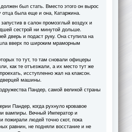
должен был стать. Вместо этого он вырос
 отца была еще и она, Катаржина.
 запустив в салон промозглый воздух и
адшей сестрой ни минутой дольше.
ей дверь и подаст руку. Она ступила на
пошла вверх по широким мраморным
торых то тут, то там сновали офицеры
и, как те отъезжали, а их место тут же
проехать, исступленно жал на клаксон.
 дверцей машины.
Содружества Пандер, самой великой страны
ерии Пандер, когда рухнуло кровавое
ли вампиры. Вечный Император и
и пожирали людей точно скот, пока
ых равнин, не подняли восстание и не