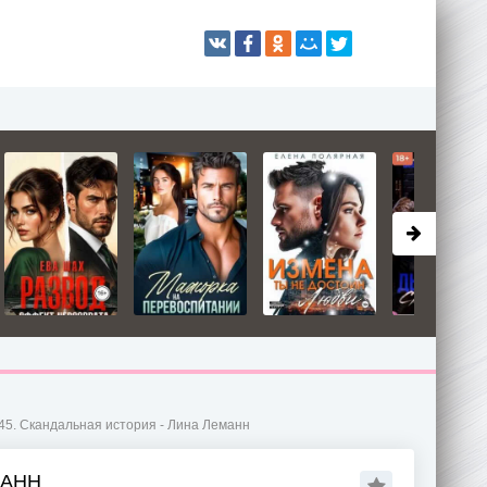
45. Скандальная история - Лина Леманн
МАНН