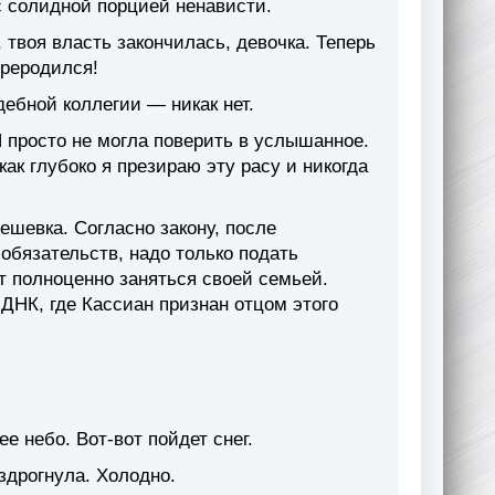
с солидной порцией ненависти.
 твоя власть закончилась, девочка. Теперь
ереродился!
дебной коллегии — никак нет.
Я просто не могла поверить в услышанное.
ак глубоко я презираю эту расу и никогда
шевка. Согласно закону, после
обязательств, надо только подать
т полноценно заняться своей семьей.
ДНК, где Кассиан признан отцом этого
е небо. Вот-вот пойдет снег.
Вздрогнула. Холодно.