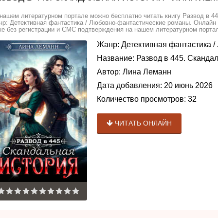
нашем литературном портале можно бесплатно читать книгу Развод в 44
р: Детективная фантастика / Любовно-фантастические романы. Онлайн б
е без регистрации и СМС подтверждения на нашем литературном портале
Жанр:
Детективная фантастика
/
Название:
Развод в 445. Сканда
Автор:
Лина Леманн
Дата добавления:
20 июнь 2026
Количество просмотров:
32
ЧИТАТЬ ОНЛАЙН