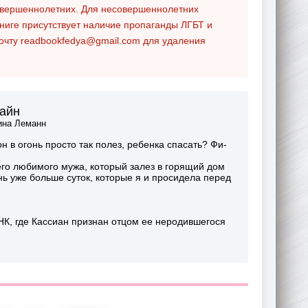
совершеннолетних. Для несовершеннолетних
ниге присутствует наличие пропаганды ЛГБТ и
почту
readbookfedya@gmail.com
для удаления
лайн
ина Леманн
н в огонь просто так полез, ребенка спасать? Фи-
его любимого мужа, который залез в горящий дом
нь уже больше суток, которые я и просидела перед
НК, где Кассиан признан отцом ее неродившегося