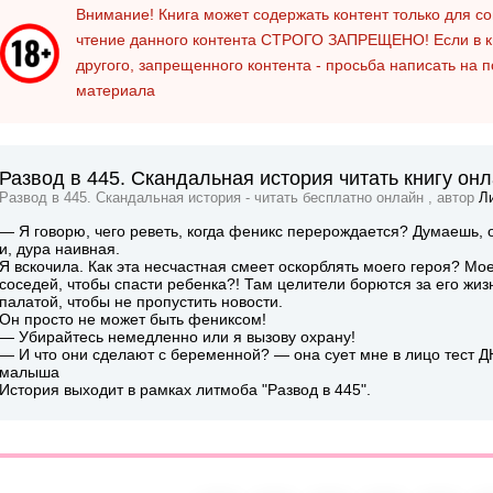
Внимание! Книга может содержать контент только для 
чтение данного контента
СТРОГО ЗАПРЕЩЕНО!
Если в к
другого, запрещенного контента - просьба написать на 
материала
Развод в 445. Скандальная история читать книгу он
Развод в 445. Скандальная история - читать бесплатно онлайн , автор
Л
— Я говорю, чего реветь, когда феникс перерождается? Думаешь, о
и, дура наивная.
Я вскочила. Как эта несчастная смеет оскорблять моего героя? Мо
соседей, чтобы спасти ребенка?! Там целители борются за его жиз
палатой, чтобы не пропустить новости.
Он просто не может быть фениксом!
— Убирайтесь немедленно или я вызову охрану!
— И что они сделают с беременной? — она сует мне в лицо тест Д
малыша
История выходит в рамках литмоба "Развод в 445".