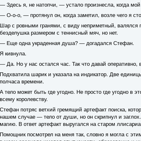
— Здесь я, не натопчи, — устало произнесла, когда мо
— О-о-о, — протянул он, когда заметил, возле чего я ст
Шар с ровными гранями, с виду неприметный, валялся 
безделушка размером с теннисный мяч, но нет.
— Еще одна украденная душа? — догадался Стефан.
Я кивнула.
— Да. Но у нас остался час. Так что давай оперативно,
Подхватила шарик и указала на индикатор. Две единиц
полчаса времени.
А тело может быть где угодно. Не просто где угодно в э
всему королевству.
Стефан потряс ветхий гремящий артефакт поиска, котор
нашем случае — тело от души, но он скрипнул и заглох
магию. В ответ артефакт выругался на старом ллисариа
Помощник посмотрел на меня так, словно я могла с этим