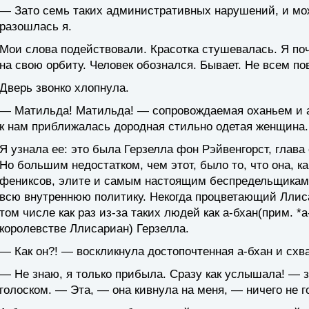
— Зато семь таких административных нарушений, и мо
разошлась я.
Мои слова подействовали. Красотка стушевалась. Я поч
на свою орбиту. Человек обознался. Бывает. Не всем п
Дверь звонко хлопнула.
— Матильда! Матильда! — сопровождаемая оханьем и 
к нам приближалась дородная стильно одетая женщина.
Я узнала ее: это была Герзелла фон Рэйвенгорст, глава
Но большим недостатком, чем этот, было то, что она, к
фениксов, элите и самым настоящим беспредельщикам
всю внутреннюю политику. Некогда процветающий Лли
том числе как раз из-за таких людей как а-бхан(прим. 
королевстве Ллисариан) Герзелла.
— Как он?! — воскликнула достопочтенная а-бхан и схва
— Не знаю, я только прибыла. Сразу как услышала! —
голоском. — Эта, — она кивнула на меня, — ничего не г