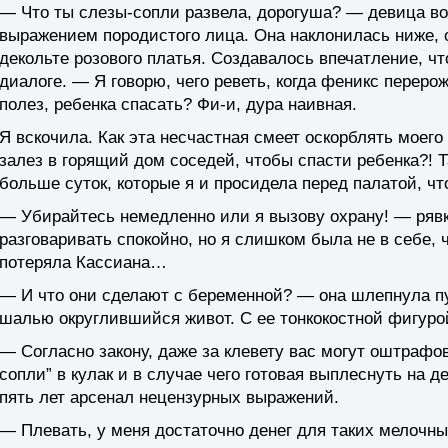
— Что ты слезы-сопли развела, дорогуша? — девица в
выражением породистого лица. Она наклонилась ниже, о
декольте розового платья. Создавалось впечатление, чт
диалоге. — Я говорю, чего реветь, когда феникс переро
полез, ребенка спасать? Фи-и, дура наивная.
Я вскочила. Как эта несчастная смеет оскорблять моег
залез в горящий дом соседей, чтобы спасти ребенка?! 
больше суток, которые я и просидела перед палатой, чт
— Убирайтесь немедленно или я вызову охрану! — ряв
разговаривать спокойно, но я слишком была не в себе, 
потеряла Кассиана…
— И что они сделают с беременной? — она шлепнула п
шалью округлившийся живот. С ее тонкокостной фигурой
— Согласно закону, даже за клевету вас могут оштрафов
сопли” в кулак и в случае чего готовая выплеснуть на 
пять лет арсенал нецензурных выражений.
— Плевать, у меня достаточно денег для таких мелочны