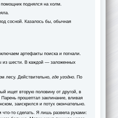
й помощник поднялся на холм.
ояла.
под сосной. Казалось бы, обычная
 включаем артефакты поиска и погнали.
ы из шести. В каждой — заложенных
том лесу. Действительно,
где угодно
. По
ый ищет вторую половину от другой, в
. Парень прошептал заклинание, вливая
нском, заискрился и потух окончательно.
 что-то сделать. Я лишь развела руками: