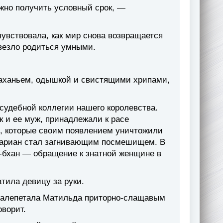
жно получить условный срок, —
увствовала, как мир снова возвращается
овезло родиться умными.
аханьем, одышкой и свистящими хрипами,
 судебной коллегии нашего королевства.
ак и ее муж, принадлежали к расе
, которые своим появлением уничтожили
сариан стал загнивающим посмешищем. В
*а-бхан — обращение к знатной женщине в
тила девицу за руки.
 залепетала Матильда приторно-слащавым
оворит.