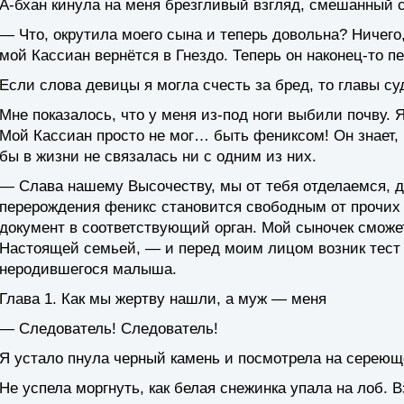
А-бхан кинула на меня брезгливый взгляд, смешанный 
— Что, окрутила моего сына и теперь довольна? Ничего,
мой Кассиан вернётся в Гнездо. Теперь он наконец-то п
Если слова девицы я могла счесть за бред, то главы су
Мне показалось, что у меня из-под ноги выбили почву. 
Мой Кассиан просто не мог… быть фениксом! Он знает, к
бы в жизни не связалась ни с одним из них.
— Слава нашему Высочеству, мы от тебя отделаемся, де
перерождения феникс становится свободным от прочих 
документ в соответствующий орган. Мой сыночек сможе
Настоящей семьей, — и перед моим лицом возник тест 
неродившегося малыша.
Глава 1. Как мы жертву нашли, а муж — меня
— Следователь! Следователь!
Я устало пнула черный камень и посмотрела на сереюще
Не успела моргнуть, как белая снежинка упала на лоб. 