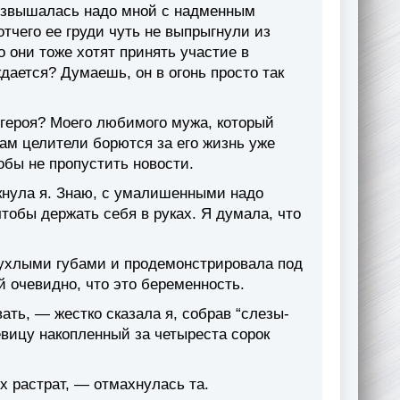
озвышалась надо мной с надменным
тчего ее груди чуть не выпрыгнули из
о они тоже хотят принять участие в
ждается? Думаешь, он в огонь просто так
о героя? Моего любимого мужа, который
Там целители борются за его жизнь уже
обы не пропустить новости.
кнула я. Знаю, с умалишенными надо
чтобы держать себя в руках. Я думала, что
ухлыми губами и продемонстрировала под
 очевидно, что это беременность.
ать, — жестко сказала я, собрав “слезы-
девицу накопленный за четыреста сорок
х растрат, — отмахнулась та.