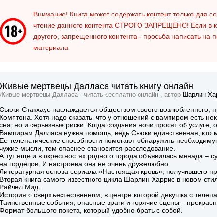
Внимание! Книга может содержать контент только для 
чтение данного контента
СТРОГО ЗАПРЕЩЕНО!
Если в к
другого, запрещенного контента - просьба написать на 
материала
Живые мертвецы Далласа читать книгу онлайн
Живые мертвецы Далласа - читать бесплатно онлайн , автор
Шарлин Ха
Сьюки Стакхаус наслаждается обществом своего возлюбленного, п
Комптона. Хотя надо сказать, что у отношений с вампиром есть не
сна, но и серьезные риски. Когда создания ночи просят об услуге,
Вампирам Далласа нужна помощь, ведь Сьюки единственная, кто м
Ее телепатические способности помогают обнаружить необходимую
чужие мысли, тем опаснее становится расследование.
А тут еще и в окрестностях родного города объявилась менада – с
на гордецов. И настроена она не очень дружелюбно.
Литературная основа сериала «Настоящая кровь», получившего п
Вторая книга самого известного цикла Шарлин Харрис в новом ст
Райчел Мид.
История о сверхъестественном, в центре которой девушка с телеп
Таинственные события, опасные враги и горячие сцены – прекрас
Формат большого покета, который удобно брать с собой.