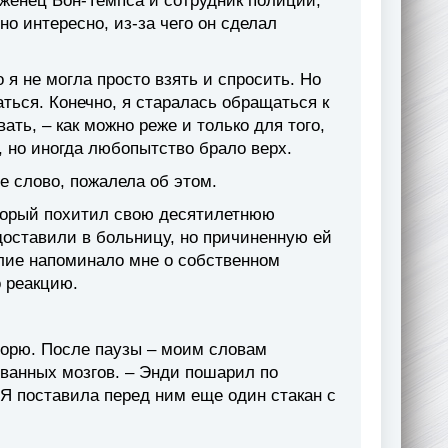
женец Бон-Темпса и сотрудник полиции,
о интересно, из-за чего он сделал
 я не могла просто взять и спросить. Но
ться. Конечно, я старалась обращаться к
ать, – как можно реже и только для того,
 но иногда любопытство брало верх.
е слово, пожалела об этом.
оторый похитил свою десятилетнюю
 доставили в больницу, но причиненную ей
илие напоминало мне о собственном
о реакцию.
оворю. После паузы – моим словам
ованных мозгов. – Энди пошарил по
Я поставила перед ним еще один стакан с