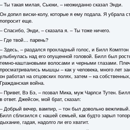
– Ты такая милая, Сьюки, – неожиданно сказал Энди.
Он допил виски-колу, которые я ему подала. Я убрала ст
попросит еще.
– Спасибо, Энди, – сказала я. – Ты тоже ничего.
– Где твой… парень?
– Здесь, – раздался прохладный голос, и Билл Комптон
улыбнулась над его опущенной головой. Билл был рост
темно-каштановыми волосами и черными глазами. Плеч
просматривались мышцы – как у человека, много лет з
он работал на отцовских полях, затем – на собственных,
Гражданская война.
– Привет, Вэ Бэ, – позвал Мика, муж Чарлси Тутен. Бил
в ответ. Джейсон, мой брат, сказал:
– Добрый вечер, вампир, – тон был довольно вежливый.
Билл сблизился с нашей семьей, как будто зарыл топор
дыхание, гадая, надолго ли его хватит.