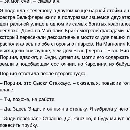
– За мой счет, – сказала я.
Я подошла к телефону в другом конце барной стойки и 
сестра Бельфлеры жили в полуразвалившемся двухэтаж
центральной улице в одном из самых богатых кварталов
неплохо. Дома на Магнолия Крик смотрели фасадами на
который пересекали декоративные мостики для пеших п
располагалась по обе стороны от парков. На Магнолия К
выглядели они лучше, чем дом Бельфлеров – Бель-Рив
Порция, адвокат, и Энди, детектив, могли его содержать
земли в подобающем состоянии, но Каролина, их бабушк
Порция ответила после второго гудка.
– Порция, это Сьюки Стакхаус, – сказала я, повысив го
плане.
– Ты, похоже, на работе.
– Да. Здесь Энди, и он пьян в стельку. Я забрала у нег
– Энди перебрал? Странно. Да, конечно, я буду минут ч
повесить трубку.