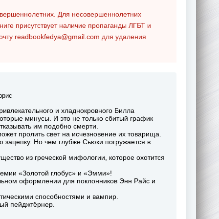
совершеннолетних. Для несовершеннолетних
ниге присутствует наличие пропаганды ЛГБТ и
почту
readbookfedya@gmail.com
для удаления
ррис
ривлекательного и хладнокровного Билла
которые минусы. И это не только сбитый график
 отказывать им подобно смерти.
ожет пролить свет на исчезновение их товарища.
 зацепку. Но чем глубже Сьюки погружается в
ущество из греческой мифологии, которое охотится
ремии «Золотой глобус» и «Эмми»!
ильном оформлении для поклонников Энн Райс и
атическими способностями и вампир.
ный пейджтёрнер.