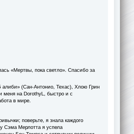
лась «Мертвы, пока светло». Спасибо за
 алиби» (Сан-Антонио, Техас), Хлою Грин
 меня на DorothyL, быстро и с
бота в мире.
ивычки; поверьте, я знала каждого
 у Сэма Мерлотта я успела