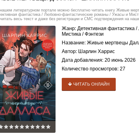
нашем литературном портале можно бесплатно читать книгу Живые мер
ективная фантастика / Любовно-фантастические романы / Ужасы и Мист
читать весь текст и даже без регистрации и СМС подтверждения на наше
Жанр:
Детективная фантастика
/
Мистика
/
Фэнтези
Название:
Живые мертвецы Дал
Автор:
Шарлин Харрис
Дата добавления:
20 июнь 2026
Количество просмотров:
27
ЧИТАТЬ ОНЛАЙН