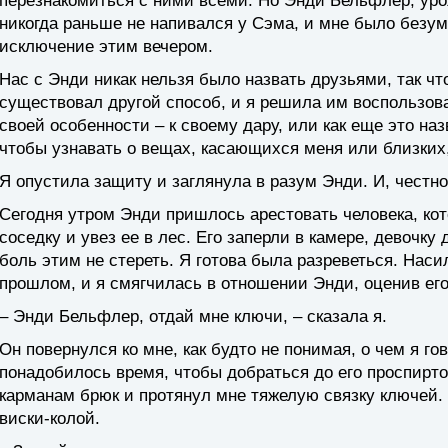
перезнакомиться с ними всеми. Но Энди Бельфлер, уро
никогда раньше не напивался у Сэма, и мне было безумн
исключение этим вечером.
Нас с Энди никак нельзя было назвать друзьями, так что
существовал другой способ, и я решила им воспользова
своей особенности – к своему дару, или как еще это назв
чтобы узнавать о вещах, касающихся меня или близких,
Я опустила защиту и заглянула в разум Энди. И, честно
Сегодня утром Энди пришлось арестовать человека, к
соседку и увез ее в лес. Его заперли в камере, девочку
боль этим не стереть. Я готова была разреветься. Нас
прошлом, и я смягчилась в отношении Энди, оценив ег
– Энди Бельфлер, отдай мне ключи, – сказала я.
Он повернулся ко мне, как будто не понимая, о чем я г
понадобилось время, чтобы добраться до его проспирт
карманам брюк и протянул мне тяжелую связку ключей. 
виски-колой.