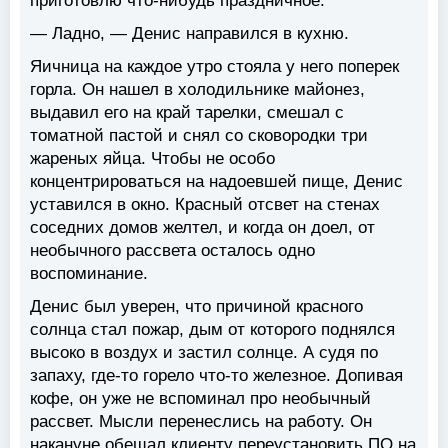
приготовлю что-нибудь праздничное.
— Ладно, — Денис направился в кухню.
Яичница на каждое утро стояла у него поперек
горла. Он нашел в холодильнике майонез,
выдавил его на край тарелки, смешал с
томатной пастой и снял со сковородки три
жареных яйца. Чтобы не особо
концентрироваться на надоевшей пище, Денис
уставился в окно. Красный отсвет на стенах
соседних домов желтел, и когда он доел, от
необычного рассвета осталось одно
воспоминание.
Денис был уверен, что причиной красного
солнца стал пожар, дым от которого поднялся
высоко в воздух и застил солнце. А судя по
запаху, где-то горело что-то железное. Допивая
кофе, он уже не вспоминал про необычный
рассвет. Мысли перенеслись на работу. Он
накануне обещал клиенту переустановить ПО на