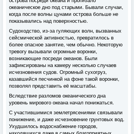
острова посреди океана и прогибало
океаническое дно под старыми. Бывали случаи,
когда после волны цунами острова больше не
показывались над поверхностью.
Судоходство, из-за гуляющих волн, вызванных
сейсмической активностью, превратилось в
более опасное занятие, чем обычно. Некоторую
тревогу вызывали огромные воронки,
возникающие посреди океанов. Были
зафиксированы на камеру несколько случаев
исчезновения судов. Огромный сухогруз,
казавшийся песчинкой на фоне такой воронки,
позволял представить её масштабы.
Вследствие разломов океанического дна
уровень мирового океана начал понижаться.
С участившимися землетрясениями связывали
понижение, и даже исчезновение грунтовых вод.
Ухудшилось водоснабжение городов,
находящихся даже в самых благоприятных