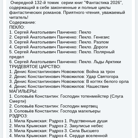
Очередной 132-й томик серии книг "Фантастика 2026",
содержащий в себе законченные и полные циклы
фантастических романов. Приятного чтения, уважаемый
читатель!
Содержание:
ПЕКЛО:
1. Сергей Анатольевич Панченко: Пекло
2. Сергей Анатольевич Панченко: Пекло. Генезис
3. Сергей Анатольевич Панченко: Пекло. Разлом
4. Сергей Анатольевич Панченко: Пекло. Дороги
5. Сергей Анатольевич Панченко: Пекло. Полярный
предел
6. Сергей Анатольевич Панченко: Пекло. Льды Арктики
ТРИДЕВЯТОЕ ЦАРСТВО:
1. Денис Константинович Новожилов: Война за трон
2. Денис Константинович Новожилов: Удар Святогора
3. Денис Константинович Новожилов: В когтях белого орла
4. Денис Константинович Новожилов: Нашествие
МАГИЛЬЕРЫ:
1. Соловьёв Константин: Господин тотенмейстер (Слуга
Смерти)
2. Соловьёв Константин: Господин мертвец
3. Соловьёв Константин: Господа магильеры
РЭДРОЗ:
1. Мила Крымская: Рэдроз 1. Родственные души
2. Мила Крымская: Рэдроз 2. Закулисье небес
3. Мила Крымская: Рэдроз 3. Сила Высшего
4. Мила Крымская: Рэдроз 4. Сердце вселенной