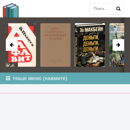
BOOK
PLANETA
.COM
Наше меню (нажмите)