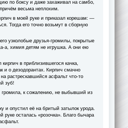
кцию по боксу и даже захаживал на самбо,
 причём весьма неплохим.
ирпич в моей руке и приказал корешам: —
ся. Тогда его точно возьмут в сборную
его узколобые друзья-громилы, покрытые
-а, химия детям не игрушка. А они ею
 кирпич в приблизившегося качка,
ак и о дезодорантах. Кирпич смачно
и на растрескавшийся асфальт что-то
й зуб!
 громила, к сожалению, не выбывший из
ку и опустил её на бритый затылок урода.
й руке осталась «розочка». Благо бычара
асфальт.