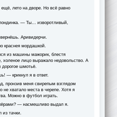
 ещё, лето на дворе. Но всё равно
лондинка. — Ты… изворотливый,
 вернёшь. Аривидерчи.
но краснея мордашкой.
ся из машины мажорик, блестя
, холеное лицо выражало недовольство. А
 дорогое шмотьё.
ь! — крикнул я в ответ.
од, пронзив меня свирепым взглядом
о не хватало места в черепе. Хотя я
тва. Можно в футбол играть.
ажёрами? — насмешливо выдал я.
 из тачки.