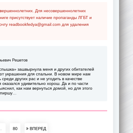
совершеннолетних. Для несовершеннолетних
ниге присутствует наличие пропаганды ЛГБТ и
почту
readbookfedya@gmail.com
для удаления
рьевич Решетов
вспышка» зашвырнула меня и других обитателей
ают украшения для спальни. В новом мире нам
среди других рас и не угодить в качестве
я оказался удивительно хорош. Да и по части
ыяснил, как нам вернуться домой, но для этого
ампиршу…
..
80
ВПЕРЕД