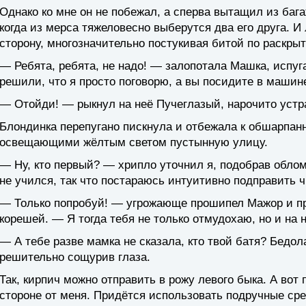
Однако ко мне он не побежал, а сперва вытащил из баг
когда из мерса тяжеловесно выберутся два его друга. И
сторону, многозначительно постукивая битой по раскры
— Ребята, ребята, не надо! — залопотала Машка, испуг
решили, что я просто поговорю, а вы посидите в машин
— Отойди! — рыкнул на неё Пучеглазый, нарочито ус
Блондинка перепугано пискнула и отбежала к обшарпанн
освещающими жёлтым светом пустынную улицу.
— Ну, кто первый? — хрипло уточнил я, подобрав облом
не учился, так что постараюсь интуитивно подправить 
— Только попробуй! — угрожающе прошипел Мажор и пр
корешей. — Я тогда тебя не только отмудохаю, но и на 
— А тебе разве мамка не сказала, кто твой батя? Бедо
решительно сощурив глаза.
Так, кирпич можно отправить в рожу левого быка. А вот
стороне от меня. Придётся использовать подручные сре