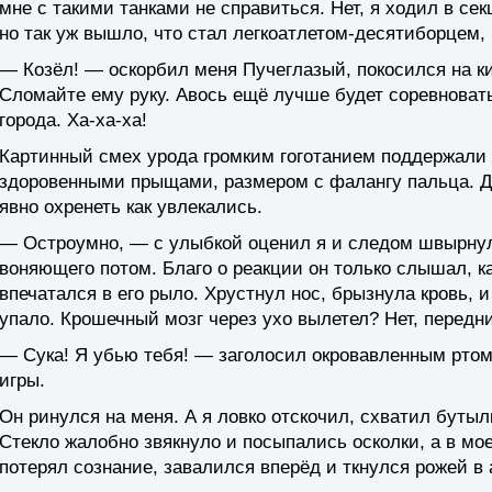
мне с такими танками не справиться. Нет, я ходил в се
но так уж вышло, что стал легкоатлетом-десятиборцем,
— Козёл! — оскорбил меня Пучеглазый, покосился на к
Сломайте ему руку. Авось ещё лучше будет соревновать
города. Ха-ха-ха!
Картинный смех урода громким гоготанием поддержали 
здоровенными прыщами, размером с фалангу пальца. Да
явно охренеть как увлекались.
— Остроумно, — с улыбкой оценил я и следом швырнул
воняющего потом. Благо о реакции он только слышал, к
впечатался в его рыло. Хрустнул нос, брызнула кровь, 
упало. Крошечный мозг через ухо вылетел? Нет, передни
— Сука! Я убью тебя! — заголосил окровавленным ртом
игры.
Он ринулся на меня. А я ловко отскочил, схватил бутыл
Стекло жалобно звякнуло и посыпались осколки, а в мое
потерял сознание, завалился вперёд и ткнулся рожей в 