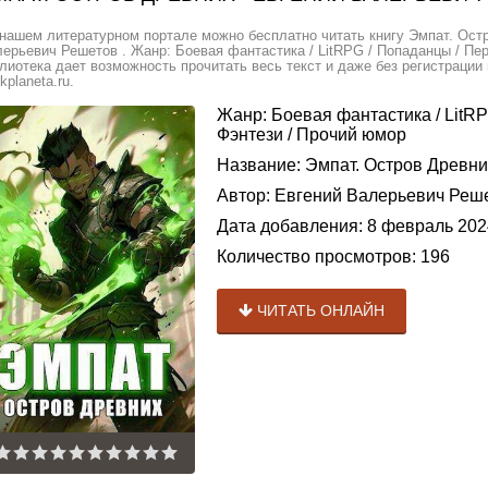
нашем литературном портале можно бесплатно читать книгу Эмпат. Ост
ерьевич Решетов . Жанр: Боевая фантастика / LitRPG / Попаданцы / Пе
лиотека дает возможность прочитать весь текст и даже без регистраци
kplaneta.ru.
Жанр:
Боевая фантастика
/
LitR
Фэнтези
/
Прочий юмор
Название:
Эмпат. Остров Древни
Автор:
Евгений Валерьевич Реш
Дата добавления:
8 февраль 202
Количество просмотров:
196
ЧИТАТЬ ОНЛАЙН