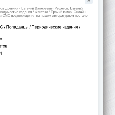
ров Древних - Евгений Валерьевич Решетов, Евгений
риодические издания / Фэнтези / Прочий юмор. Онлайн
и и СМС подтверждения на нашем литературном портале
PG
/
Попаданцы
/
Периодические издания
/
х
етов
4