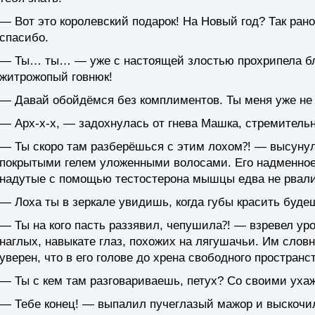
— Вот это королевский подарок! На Новый год? Так рано
спасибо.
— Ты… ты… — уже с настоящей злостью прохрипела б
житрожопый говнюк!
— Давай обойдёмся без комплиментов. Ты меня уже не
— Арх-х-х, — задохнулась от гнева Машка, стремитель
— Ты скоро там разберёшься с этим лохом⁈ — высунул
покрытыми гелем уложенными волосами. Его надменное
надутые с помощью тестостерона мышцы едва не рвали
— Лоха ты в зеркале увидишь, когда губы красить будеш
— Ты на кого пасть раззявил, чепушила⁈ — взревел ур
наглых, навыкате глаз, похожих на лягушачьи. Им словн
уверен, что в его голове до хрена свободного пространс
— Ты с кем там разговариваешь, петух? Со своими ух
— Тебе конец! — выпалил пучеглазый мажор и выскочил