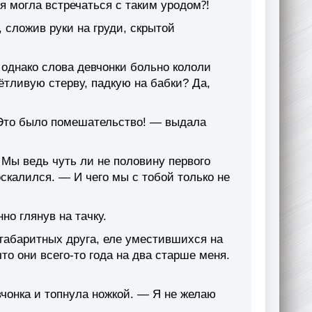
я могла встречаться с таким уродом⁈
 сложив руки на груди, скрытой
 однако слова девчонки больно кололи
ётливую стерву, падкую на бабки? Да,
Это было помешательство! — выдала
Мы ведь чуть ли не половину первого
скалился. — И чего мы с тобой только не
но глянув на тачку.
огабаритных друга, еле уместившихся на
то они всего-то года на два старше меня.
чонка и топнула ножкой. — Я не желаю