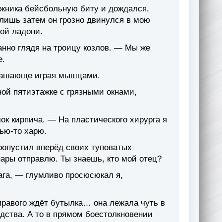
ажника бейсбольную биту и дождался,
 лишь затем он грозно двинулся в мою
той ладони.
анно глядя на троицу козлов. — Мы же
е.
трашающе играя мышцами.
ой пятиэтажке с грязными окнами,
ок кирпича. — На пластического хирурга я
чью-то харю.
опустил вперёд своих туповатых
нары отправлю. Ты знаешь, кто мой отец?
лага, — глумливо просюсюкал я,
 правого ждёт бутылка… она лежала чуть в
дства. А то в прямом боестолкновении