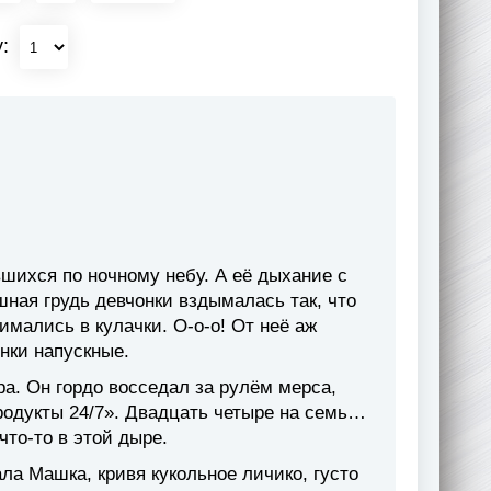
у:
шихся по ночному небу. А её дыхание с
ная грудь девчонки вздымалась так, что
имались в кулачки. О-о-о! От неё аж
нки напускные.
а. Он гордо восседал за рулём мерса,
одукты 24/7». Двадцать четыре на семь…
что-то в этой дыре.
а Машка, кривя кукольное личико, густо