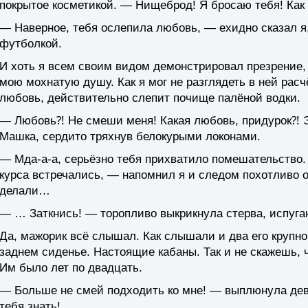
покрытое косметикой. — Нищеброд! Я бросаю тебя! Как 
— Наверное, тебя ослепила любовь, — ехидно сказал я,
футболкой.
И хоть я всем своим видом демонстрировал презрение,
мою мохнатую душу. Как я мог не разглядеть в ней расч
любовь, действительно слепит почище палёной водки.
— Любовь⁈ Не смеши меня! Какая любовь, придурок⁈ 
Машка, сердито тряхнув белокурыми локонами.
— Мда-а-а, серьёзно тебя прихватило помешательство. 
курса встречались, — напомнил я и следом похотливо о
делали…
— … Заткнись! — торопливо выкрикнула стерва, испуган
Да, мажорик всё слышал. Как слышали и два его крупн
заднем сиденье. Настоящие кабаны. Так и не скажешь, ч
Им было лет по двадцать.
— Больше не смей подходить ко мне! — выплюнула дев
тебя знать!