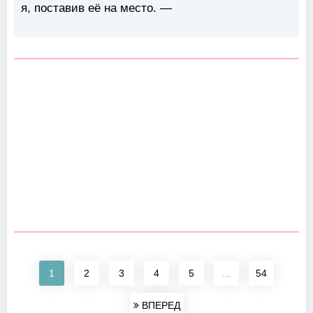
я, поставив её на место. —
1
2
3
4
5
...
54
ВПЕРЕД