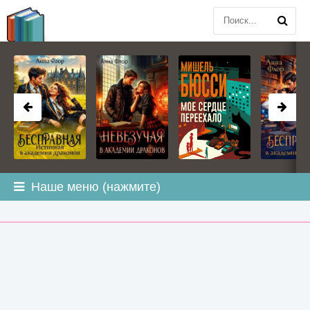
BOOK
PLANETA
.COM
Наше меню (нажмите)