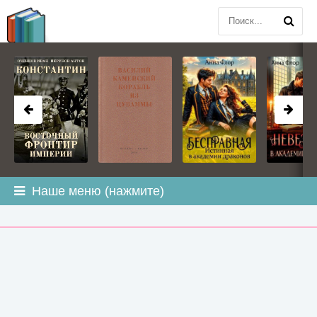
BOOK
PLANETA
.COM
Наше меню (нажмите)