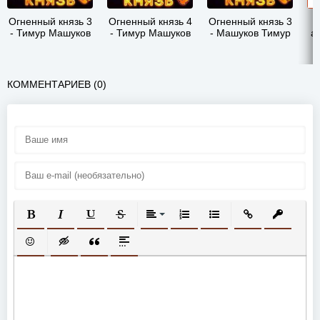
Огненный князь 3
Огненный князь 4
Огненный князь 3
- Тимур Машуков
- Тимур Машуков
- Машуков Тимур
а
КОММЕНТАРИЕВ (0)
ПОЛУЖИРНЫЙ
КУРСИВ
ПОДЧЕРКНУТЫЙ
ЗАЧЕРКНУТЫЙ
ВЫРАВНИВАНИЕ
НУМЕРОВАННЫЙ СПИСОК
МАРКИРОВАННЫЙ СП
ВСТАВИТЬ ССЫ
ВСТАВИТ
ВСТАВИТЬ СМАЙЛИК
ВСТАВКА СКРЫТОГО ТЕКСТА
ВСТАВКА ЦИТАТЫ
ВСТАВКА СПОЙЛЕРА