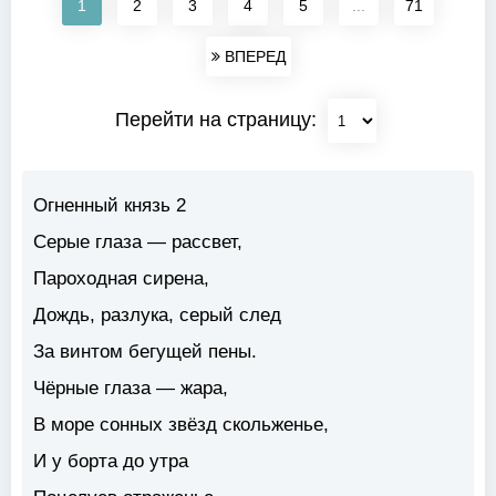
1
2
3
4
5
...
71
ВПЕРЕД
Перейти на страницу:
Огненный князь 2
Серые глаза — рассвет,
Пароходная сирена,
Дождь, разлука, серый след
За винтом бегущей пены.
Чёрные глаза — жара,
В море сонных звёзд скольженье,
И у борта до утра