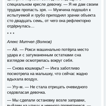
специальном кресле девочку. — Я не дам своим
трудам пропасть зря. — Мужчина подошёл к
испытуемой и грубо приподнял зрачки объекта
сто двадцать семь, от чего она рефлекторно
отдёрнулась…
* * *
Алекс Митчел (Волков)
— Ай. — Рокси машинально потёрла место
удара и с затуманенным остатками сна
взглядом осмотрелась вокруг себя.
— Снова кошмары? — Инга заботливо
посмотрела на малышку, что сейчас жадно
вдыхала воздух.
— Угу-м. — Не стала отрицать очевидного
седовласая девочка.
— Мы сделали остановку возле заправки,
выйдем на улицу и немного проветримся. —