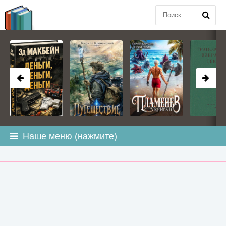
BOOK
PLANETA
.COM
Наше меню (нажмите)