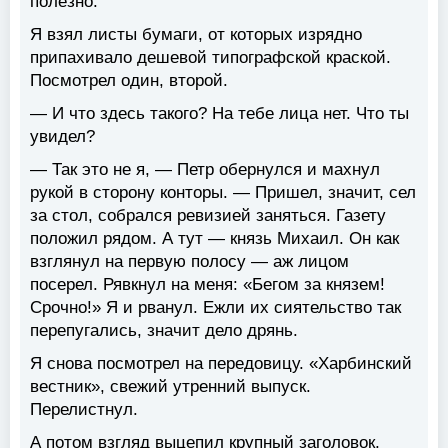
полезно.
Я взял листы бумаги, от которых изрядно
припахивало дешевой типографской краской.
Посмотрел один, второй.
— И что здесь такого? На тебе лица нет. Что ты
увидел?
— Так это не я, — Петр обернулся и махнул
рукой в сторону конторы. — Пришел, значит, сел
за стол, собрался ревизией заняться. Газету
положил рядом. А тут — князь Михаил. Он как
взглянул на первую полосу — аж лицом
посерел. Рявкнул на меня: «Бегом за князем!
Срочно!» Я и рванул. Ежли их сиятельство так
перепугались, значит дело дрянь.
Я снова посмотрел на передовицу. «Харбинский
вестник», свежий утренний выпуск.
Перелистнул.
А потом взгляд выцепил крупный заголовок,