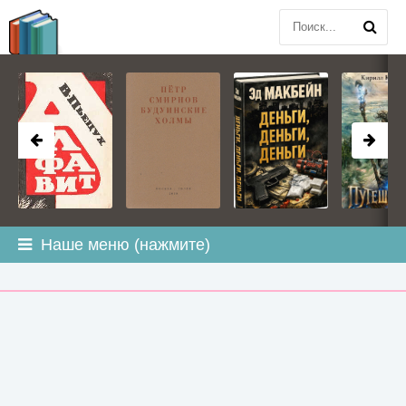
BOOK
PLANETA
.COM
Наше меню (нажмите)