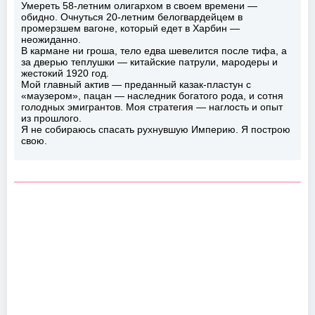
Умереть 58-летним олигархом в своем времени —
обидно. Очнуться 20-летним белогвардейцем в
промерзшем вагоне, который едет в Харбин —
неожиданно.
В кармане ни гроша, тело едва шевелится после тифа, а
за дверью теплушки — китайские патрули, мародеры и
жестокий 1920 год.
Мой главный актив — преданный казак-пластун с
«маузером», пацан — наследник богатого рода, и сотня
голодных эмигрантов. Моя стратегия — наглость и опыт
из прошлого.
Я не собираюсь спасать рухнувшую Империю. Я построю
свою.