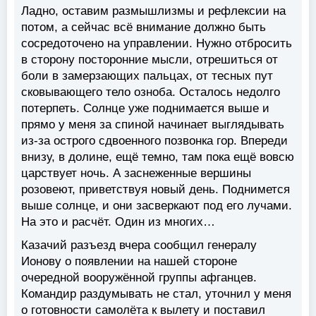
Ладно, оставим размышлизмы и рефлексии на
потом, а сейчас всё внимание должно быть
сосредоточено на управлении. Нужно отбросить
в сторону посторонние мысли, отрешиться от
боли в замерзающих пальцах, от тесных пут
сковывающего тело озноба. Осталось недолго
потерпеть. Солнце уже поднимается выше и
прямо у меня за спиной начинает выглядывать
из-за острого сдвоенного позвонка гор. Впереди
внизу, в долине, ещё темно, там пока ещё вовсю
царствует ночь. А заснеженные вершины
розовеют, приветствуя новый день. Поднимется
выше солнце, и они засверкают под его лучами.
На это и расчёт. Один из многих…
Казачий разъезд вчера сообщил генералу
Ионову о появлении на нашей стороне
очередной вооружённой группы афганцев.
Командир раздумывать не стал, уточнил у меня
о готовности самолёта к вылету и поставил