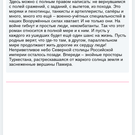
Здесь можно с полным правом написать: не вернувшимся
с полей сражений, с заданий, с вылетов, из похода. Это
моряки и пехотинцы, танкисты и артиллеристы, сапёры и
много, много кто ещё – военно-учётных специальностей в
наших Вооружённых силах хватает. И не только они. На
войне гибнут и простые люди, некомбатанты. Так что этот
роман относится в полной мере и к ним. И пусть у
каждого из ушедших будет ещё один шанс на жизнь. Пусть
родные верят, что где-то там, в другом, параллельном
мире продолжают жить дорогие их сердцу люди!
Неприветливое небо Северной столицы Российской
империи осталось позади. Впереди – знойные просторы
Туркестана, растрескавшаяся от жаркого солнца земля и
заснеженные вершины Памира.