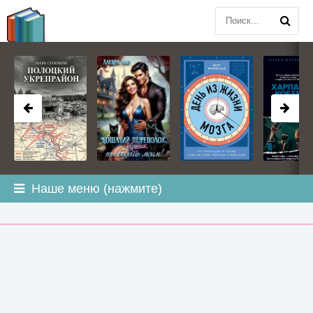
BOOK
PLANETA
.COM
Наше меню (нажмите)