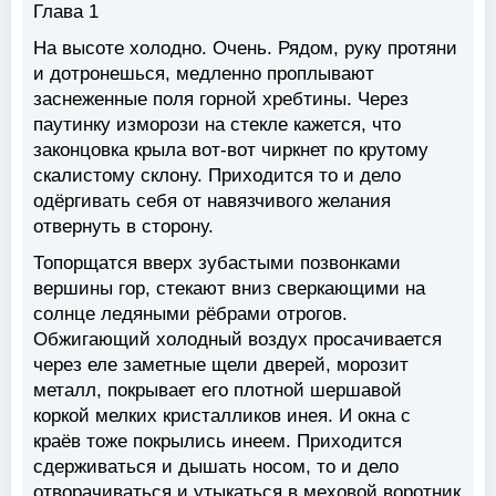
Глава 1
На высоте холодно. Очень. Рядом, руку протяни
и дотронешься, медленно проплывают
заснеженные поля горной хребтины. Через
паутинку изморози на стекле кажется, что
законцовка крыла вот-вот чиркнет по крутому
скалистому склону. Приходится то и дело
одёргивать себя от навязчивого желания
отвернуть в сторону.
Топорщатся вверх зубастыми позвонками
вершины гор, стекают вниз сверкающими на
солнце ледяными рёбрами отрогов.
Обжигающий холодный воздух просачивается
через еле заметные щели дверей, морозит
металл, покрывает его плотной шершавой
коркой мелких кристалликов инея. И окна с
краёв тоже покрылись инеем. Приходится
сдерживаться и дышать носом, то и дело
отворачиваться и утыкаться в меховой воротник