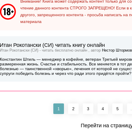
Внимание! Книга может содержать контент только для 
чтение данного контента
СТРОГО ЗАПРЕЩЕНО!
Если в к
другого, запрещенного контента - просьба написать на 
материала
Итан Рокотански (СИ) читать книгу онлайн
Итан Рокотански (СИ) - читать бесплатно онлайн , автор
Нестор Штормов
Константин Штиль — менеджер в кофейне, ветеран Третьей мирово
размеренная жизнь. Счастье и стабильность. Все меняется в тот д
болезнью — таинственной «хворью», лечения от которой не существ
супруги победить болезнь и через что ради этого придётся пройти?
1
2
3
4
5
.
Перейти на страниц