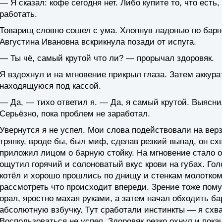
— Я сказал: кофе сегодня нет. Либо купите то, что ест
работать.
Товарищ словно сошел с ума. Хлопнув ладонью по барно
Августина Ивановна вскрикнула позади от испуга.
— Ты чё, самый крутой что ли? — прорычал здоровяк.
Я вздохнул и на мгновение прикрыл глаза. Затем аккура
находящуюся под кассой.
— Да, — тихо ответил я. — Да, я самый крутой. Выясни
Серьёзно, пока проблем не заработал.
Увернутся я не успел. Мои слова подействовали на верзи
тряпку, вроде бы, был миф, сделав резкий выпад, он сх
приложил лицом о барную стойку. На мгновение стало оч
ощутил горячий и солоноватый вкус крови на губах. Голо
котёл и хорошо прошлись по днищу и стенкам молотком
рассмотреть что происходит впереди. Зрение тоже пому
орал, яростно махая руками, а затем начал обходить ба
абсолютную взбучку. Тут сработали инстинкты — я схва
Воспользоваться не успел. Здоровяк резко охнул и пока