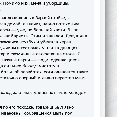
о. Помимо них, меня и уборщицы,
.
рислонившись к барной стойке, я
аса домой, а значит, нужно потихоньку
жером — уже, по большей части, были
 как бариста. Этим и занялся. Девушка в
рюкзачок ноутбук и убежала через
Мужчины в костюмах ушли за двадцать
хар и скомканные салфетки на столе. Я
дь важные парни — люди, одевающиеся
да сильнее блюдут чистоту в
 большой заработок, хотя одевается также
статочно спорный и давно перестал меня
 вслед за этим с улицы потянуло холодом.
 по его походке, товарищ был явно
Ивановны, собравшейся мыть пол,