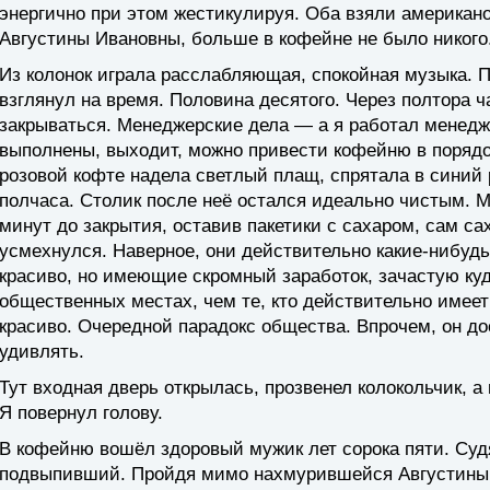
энергично при этом жестикулируя. Оба взяли американ
Августины Ивановны, больше в кофейне не было никого
Из колонок играла расслабляющая, спокойная музыка. П
взглянул на время. Половина десятого. Через полтора ч
закрываться. Менеджерские дела — а я работал менед
выполнены, выходит, можно привести кофейню в порядок
розовой кофте надела светлый плащ, спрятала в синий 
полчаса. Столик после неё остался идеально чистым. 
минут до закрытия, оставив пакетики с сахаром, сам са
усмехнулся. Наверное, они действительно какие-нибу
красиво, но имеющие скромный заработок, зачастую ку
общественных местах, чем те, кто действительно имеет
красиво. Очередной парадокс общества. Впрочем, он до
удивлять.
Тут входная дверь открылась, прозвенел колокольчик, а
Я повернул голову.
В кофейню вошёл здоровый мужик лет сорока пяти. Судя
подвыпивший. Пройдя мимо нахмурившейся Августины 