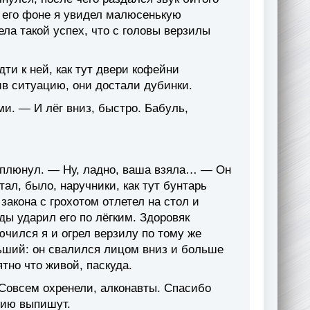
а его фоне я увидел малюсенькую
ела такой успех, что с головы верзилы
дти к ней, как тут двери кофейни
ив ситуацию, они достали дубинки.
ми. — И лёг вниз, быстро. Бабуль,
сплюнул. — Ну, ладно, ваша взяла… — Он
ал, было, наручники, как тут бунтарь
закона с грохотом отлетел на стол и
ды ударил его по лёгким. Здоровяк
лючился я и огрел верзилу по тому же
ьший: он свалился лицом вниз и больше
ятно что живой, паскуда.
Совсем охренели, алконавты. Спасибо
мию выпишут.