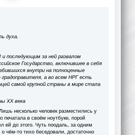
ь духа.
 и последующим за ней развалом
сийское Государство, включившее в себя
азбившихся внутри на полноценные
о градоправителя, а во всем НРГ есть
цей самой крупной страны в мире стала
ны XX века
Лишь несколько человек разместились у
о печатала в своём ноутбуке, порой
л ей до этого. Чуть поодаль, за одним
 о чём-то тихо беседовали, достаточно