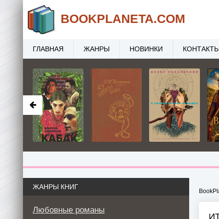
BOOK
PLANETA
.COM
ГЛАВНАЯ
ЖАНРЫ
НОВИНКИ
КОНТАКТ
ЖАНРЫ КНИГ
BookPl
Любовные романы
И