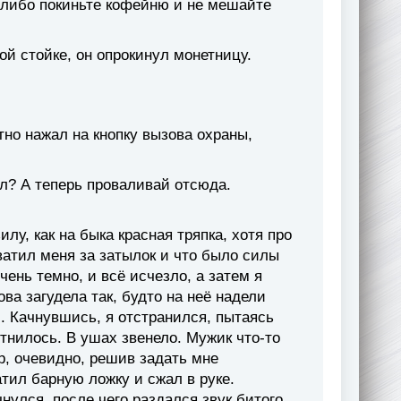
ь, либо покиньте кофейню и не мешайте
й стойке, он опрокинул монетницу.
тно нажал на кнопку вызова охраны,
л? А теперь проваливай отсюда.
лу, как на быка красная тряпка, хотя про
ватил меня за затылок и что было силы
ень темно, и всё исчезло, а затем я
ва загудела так, будто на неё надели
. Качнувшись, я отстранился, пытаясь
тнилось. В ушах звенело. Мужик что-то
р, очевидно, решив задать мне
тил барную ложку и сжал в руке.
чнулся, после чего раздался звук битого