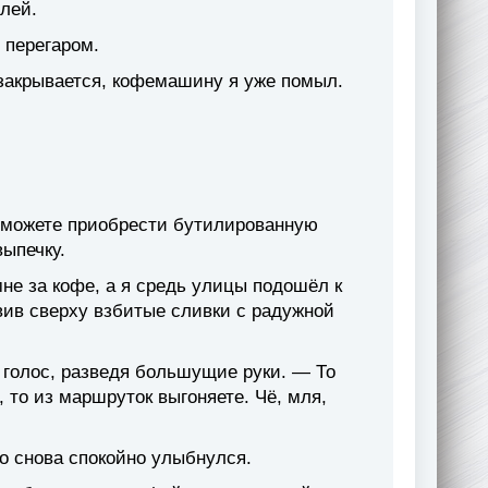
блей.
 перегаром.
закрывается, кофемашину я уже помыл.
, можете приобрести бутилированную
выпечку.
мне за кофе, а я средь улицы подошёл к
вив сверху взбитые сливки с радужной
 голос, разведя большущие руки. — То
, то из маршруток выгоняете. Чё, мля,
но снова спокойно улыбнулся.