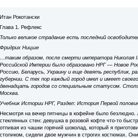
Итан Рокотански
Глава 1. Рефлекс
Только великое страдание есть последний освободител
Фридрих Ницше
…таким образом, после смерти императора Николая II
Российской Империи было образовано НРГ — Новое Рос
Россию, Беларусь, Украину и еще девять республик, р
губернии. С тех пор каждый город имел и имеет своег
двенадцать городов со специальным статусом. Столи
Москва.
Учебник Истории НРГ, Раздел: История Первой полови
Несмотря на вечер пятницы в кофейне было безлюдно. 
стеклянных стен: девушка в розовой кофте что-то быстр
отпивая из чашки горячий шоколад, который я приготови
столиком, сидели двое мужчин в строгих костюмах. Они