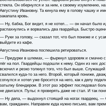
стекла. Он обернулся и за ним, к своему изумлению, н
Августину Ивановну. Та кинула ему в голову чашку и им
закапала кровь.
— Ну, бабка, Бог видит, я не хотел… — он начал было и
распахнулись и ворвались два гвардейца. Быстро оцен
— Руки за голову, — сказал тот, что был пониже и с уса
выйдите из кафе.
Августина Ивановна поспешила ретироваться.
— Придурки в шлемах, — фыркнул здоровяк и смачно 
лёг на пол. Гвардейцы подошли к нему. Один из них дост
вскочил и резко толкнул того, что был выше. Служащий 
свалился куда-то за него. Второй, который пониже, дваж
согнулся и хотел уже бросится на него, как к делу подк
затылку блендером. В этот раз эффект последовал бол
не двигался. Пульс я проверять даже не стал. И так пон
— Ну дела, — выдохнул стоящий на ногах гвардеец. — 
вам, гражданин. Направим куда нужно письмо, вам пре