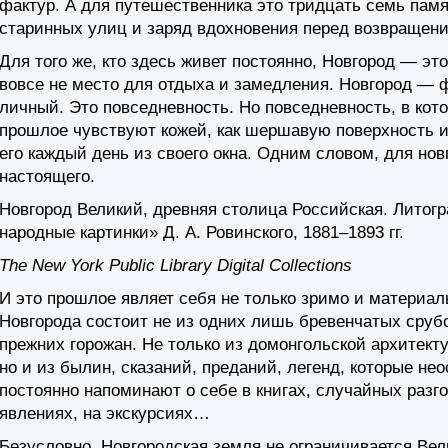
фактур. А для путешественника это тридцать семь па
старинных улиц и заряд вдохновения перед возвращени
Для того же, кто здесь живет постоянно, Новгород — это
вовсе не место для отдыха и замедления. Новгород — 
личный. Это повседневность. Но повседневность, в кот
прошлое чувствуют кожей, как шершавую поверхность и
его каждый день из своего окна. Одним словом, для но
настоящего.
Новгород Великий, древняя столица Российская. Литогр
народные картинки» Д. А. Ровинского, 1881–1893 гг.
The New York Public Library Digital Collections
И это прошлое являет себя не только зримо и материа
Новгорода состоит не из одних лишь бревенчатых сруб
прежних горожан. Не только из домонгольской архитек
но и из былин, сказаний, преданий, легенд, которые не
постоянно напоминают о себе в книгах, случайных разг
явлениях, на экскурсиях…
Безусловно, Новгородская земля не ограничивается Ве