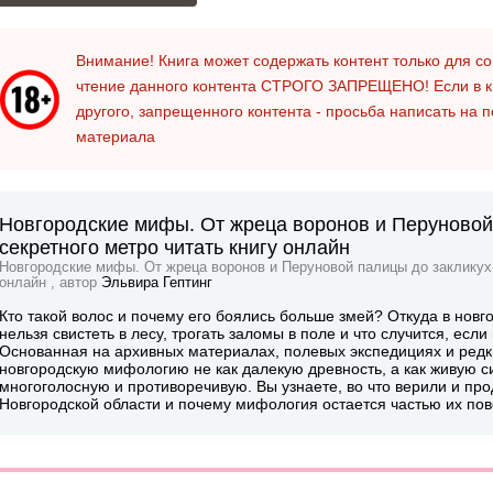
Внимание! Книга может содержать контент только для 
чтение данного контента
СТРОГО ЗАПРЕЩЕНО!
Если в к
другого, запрещенного контента - просьба написать на 
материала
Новгородские мифы. От жреца воронов и Перуновой
секретного метро читать книгу онлайн
Новгородские мифы. От жреца воронов и Перуновой палицы до закликух-
онлайн , автор
Эльвира Гептинг
Кто такой волос и почему его боялись больше змей? Откуда в нов
нельзя свистеть в лесу, трогать заломы в поле и что случится, есл
Основанная на архивных материалах, полевых экспедициях и редки
новгородскую мифологию не как далекую древность, а как живую 
многоголосную и противоречивую. Вы узнаете, во что верили и пр
Новгородской области и почему мифология остается частью их по