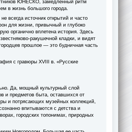
мятников ЮНЕСКО, замедленный ритм
ем в жизнь большого города.
 не всегда источник открытий и часто
фон для жизни, привычный и глубоко
орую органично вплетена история. Здесь
звестняково-ракушечной кладки, и видят
вгородцев прошлое — это будничная часть
афия с гравюры XVIII в. «Русские
льно. Да, мощный культурный слой
ов и предметов быта, оставшихся от
туры и потрясающих музейных коллекций,
осознанно впитываются с детства и
оворах, городских топонимах, природных
ликим Новгородом. Б
о
льшая ее часть