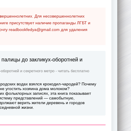
совершеннолетних. Для несовершеннолетних
ниге присутствует наличие пропаганды ЛГБТ и
почту
readbookfedya@gmail.com
для удаления
 палицы до закликух-оборотней и
оборотней и секретного метро - читать бесплатно
городских водах взялся крокодил-чародей? Почему
и не угостить хозяина дома молоком?
х фольклорных записях, эта книга показывает
систему представлений — самобытную,
одолжают верить жители деревень и городов
вседневной жизни.