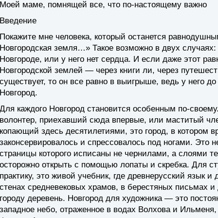
Моей маме, помнящей все, что по-настоящему важно
Введение
Покажите мне человека, который останется равнодушным
Новгородская земля…» Такое возможно в двух случаях: 
Новгороде, или у него нет сердца. И если даже этот ра
Новгородской землей — через книги ли, через путешеств
существует, то он все равно в выигрыше, ведь у него д
Новгород.
Для каждого Новгород становится особенным по-своему.
волонтер, приехавший сюда впервые, или маститый чле
копающий здесь десятилетиями, это город, в котором в
законсервировалось и спрессовалось под ногами. Это н
страницы которого исписаны не чернилами, а слоями т
осторожно открыть с помощью лопаты и скребка. Для с
практику, это живой учебник, где древнерусский язык и
стенах средневековых храмов, в берестяных письмах и
городу деревень. Новгород для художника — это постоя
западное небо, отраженное в водах Волхова и Ильменя, 