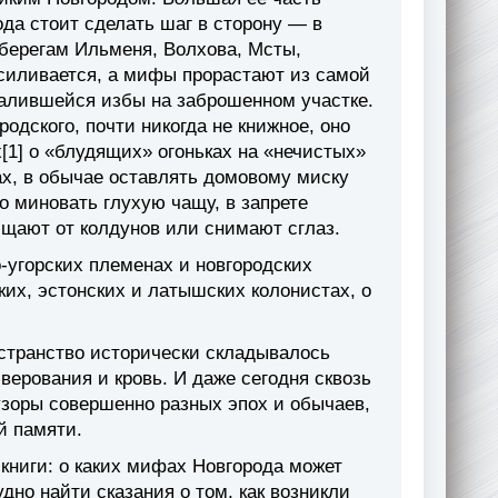
ода стоит сделать шаг в сторону — в
 берегам Ильменя, Волхова, Мсты,
силивается, а мифы прорастают из самой
валившейся избы на заброшенном участке.
одского, почти никогда не книжное, оно
[1] о «блудящих» огоньках на «нечистых»
ах, в обычае оставлять домовому миску
о миновать глухую чащу, в запрете
ищают от колдунов или снимают сглаз.
угорских племенах и новгородских
цких, эстонских и латышских колонистах, о
остранство исторически складывалось
верования и кровь. И даже сегодня сквозь
узоры совершенно разных эпох и обычаев,
й памяти.
 книги: о каких мифах Новгорода может
дно найти сказания о том, как возникли