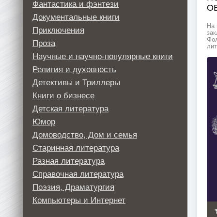
Фантастика и фэнтези
О
Документальные книги
На 
Приключения
зак
Фол
Проза
лит
Научные и научно-популярные книги
Религия и духовность
Детективы и Триллеры
Книги о бизнесе
Детская литература
Юмор
Домоводство, Дом и семья
Старинная литература
Разная литература
Справочная литература
Поэзия, Драматургия
Компьютеры и Интернет