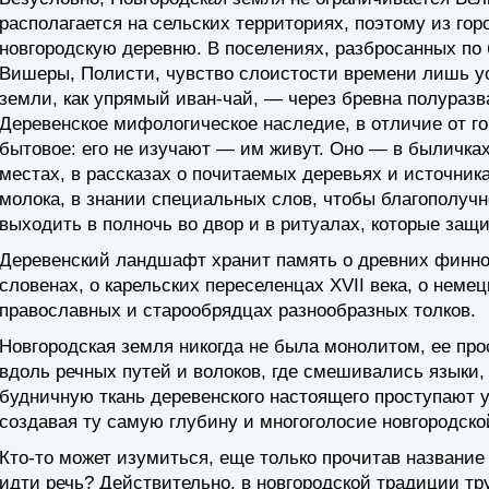
располагается на сельских территориях, поэтому из гор
новгородскую деревню. В поселениях, разбросанных по
Вишеры, Полисти, чувство слоистости времени лишь у
земли, как упрямый иван-чай, — через бревна полураз
Деревенское мифологическое наследие, в отличие от гор
бытовое: его не изучают — им живут. Оно — в быличках
местах, в рассказах о почитаемых деревьях и источник
молока, в знании специальных слов, чтобы благополучн
выходить в полночь во двор и в ритуалах, которые защ
Деревенский ландшафт хранит память о древних финно-
словенах, о карельских переселенцах XVII века, о неме
православных и старообрядцах разнообразных толков.
Новгородская земля никогда не была монолитом, ее пр
вдоль речных путей и волоков, где смешивались языки, 
будничную ткань деревенского настоящего проступают 
создавая ту самую глубину и многоголосие новгородско
Кто-то может изумиться, еще только прочитав название
идти речь? Действительно, в новгородской традиции тру