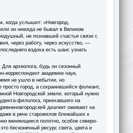
, когда услышит: «Новгород,
или он никогда не бывал в Великом
внодушный, не познавший счастья связи с
ия, через работу, через искусство, —
о последнего вздоха есть шанс узнать
 Для археолога, будь он сезонный
н-корреспондент академии наук,
ремя не ушло в небытие, но
е просто город, а сохранившийся фолиант,
емной Новгородской земли, который нужно
тудента-филолога, приехавшего на
 древненовгородский диалект оживают на
 даже в речи старожилов ближайших к
нно меняющееся полотно, особое северо-
это бесконечный ресурс света, цвета и