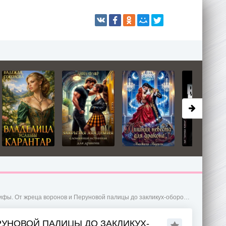
реца воронов и Перуновой палицы до закликух-оборотней и секретного метро - Эльвира Гептинг
УНОВОЙ ПАЛИЦЫ ДО ЗАКЛИКУХ-