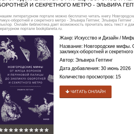
БОРОТНЕЙ И СЕКРЕТНОГО МЕТРО - ЭЛЬВИРА ГЕ
нашем литературном портале можно бесплатно читать книгу Новгородск
ликух-оборотней и секретного метро - Эльвира Гептинг, Эльвира Гептинг
ьклор. Онлайн библиотека дает возможность прочитать весь текст и д
ературном портале bookplaneta.ru.
Жанр:
Искусство и Дизайн
/
Мифы
Название:
Новгородские мифы. О
закликух-оборотней и секретного
Автор:
Эльвира Гептинг
Дата добавления:
30 июнь 2026
Количество просмотров:
15
ЧИТАТЬ ОНЛАЙН