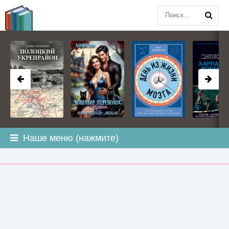
BOOK
PLANETA
.COM
Наше меню (нажмите)