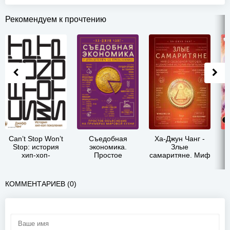
Рекомендуем к прочтению
Can’t Stop Won’t
Съедобная
Ха-Джун Чанг -
В
Stop: история
экономика.
Злые
хип-хоп-
Простое
самаритяне. Миф
поколения -
объяснение на
о свободной
Джефф Чанг
примерах
торговле и
мировой кухни -
секретная
КОММЕНТАРИЕВ (0)
Ха-Джун Чанг
история
капитализма