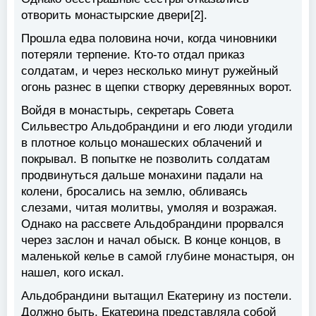
отворить монастырские двери[2].
Прошла едва половина ночи, когда чиновники
потеряли терпение. Кто-то отдал приказ
солдатам, и через несколько минут ружейный
огонь разнес в щепки створку деревянных ворот.
Войдя в монастырь, секретарь Совета
Сильвестро Альдобрандини и его люди угодили
в плотное кольцо монашеских облачений и
покрывал. В попытке не позволить солдатам
продвинуться дальше монахини падали на
колени, бросались на землю, обливаясь
слезами, читая молитвы, умоляя и возражая.
Однако на рассвете Альдобрандини прорвался
через заслон и начал обыск. В конце концов, в
маленькой келье в самой глубине монастыря, он
нашел, кого искал.
Альдобрандини вытащил Екатерину из постели.
Должно быть, Екатерина представляла собой