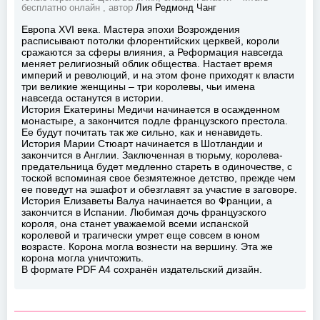
бесплатно онлайн , автор
Лия Редмонд Чанг
Европа XVI века. Мастера эпохи Возрождения
расписывают потолки флорентийских церквей, короли
сражаются за сферы влияния, а Реформация навсегда
меняет религиозный облик общества. Настает время
империй и революций, и на этом фоне приходят к власти
три великие женщины – три королевы, чьи имена
навсегда останутся в истории.
История Екатерины Медичи начинается в осажденном
монастыре, а закончится подле французского престола.
Ее будут почитать так же сильно, как и ненавидеть.
История Марии Стюарт начинается в Шотландии и
закончится в Англии. Заключенная в тюрьму, королева-
предательница будет медленно стареть в одиночестве, с
тоской вспоминая свое безмятежное детство, прежде чем
ее поведут на эшафот и обезглавят за участие в заговоре.
История Елизаветы Валуа начинается во Франции, а
закончится в Испании. Любимая дочь французского
короля, она станет уважаемой всеми испанской
королевой и трагически умрет еще совсем в юном
возрасте. Корона могла вознести на вершину. Эта же
корона могла уничтожить.
В формате PDF A4 сохранён издательский дизайн.