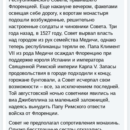
Флоренцией. Еще накануне вечером, факелами
освещая себе дорогу, к воротам монастыря
подошли возбужденные, решительно
настроенные солдаты и чиновники Совета. Три
года назад, в 1527 году, Совет вырвал власть
над городом из рук семейства Медичи, однако
теперь республиканцы теряли ее. Папа Климент
VII из рода Медичи осаждал Флоренцию при
поддержке короля Испании и императора
Священной Римской империи Карла V. Запасы
продовольствия в городе подходили к концу,
горожане бунтовали, а Совет исчерпал свои
возможности – все, за исключением последней.
Той августовской ночью советники явились на
виа Джибеллина за маленькой заложницей,
надеясь вынудить Папу Римского отвести
войска от Флоренции.
Совет не предполагал сопротивления монахинь.
Однако бесстрашные сестры отказались