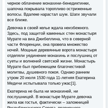
черное облачение монахини-бенедиктинки,
шапочка покрывала торопливо остриженные
волосы. Вдалеке нарастал шум. Шаги звучали
все ближе.
Девочка в своей келье ждала неизбежного.
Здесь, под защитой каменных стен монастыря
Мурате на виа Джибеллина, что в северной
части Флоренции, она провела множество
ночей. Мощные деревянные ворота монастыря
отделяли уединение монахинь и послушниц от
суеты и волнений светской жизни. Монастырь
Мурате был прибежищем благочестивой
молитвы, душевного покоя. Однако ранним
утром 20 июля 1530 года 11-летняя Екатерина
Медичи испытывала только ужас[1].
Екатерина не была ни монахиней, ни
послушницей. В монастыре Мурате девочка
жила как гостья, фактически – заложницей
Республиканского Совета, правившего