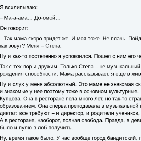
Я всхлипываю:
– Ма-а-ама… До-омой…
Он говорит:
– Так мама скоро придет же. И моя тоже. Не плачь. Пойд
как зовут? Меня – Степа.
Ну и как-то постепенно я успокоился. Пошел с ним его ч
Так с тех пор и дружим. Только Степа – не музыкальны
рождения способности. Мама рассказывает, я еще в жив
Ну и слух у меня абсолютный. Это маме ее знакомая ск
и знакомые у нее поэтому тоже в основном культурные. 
Купцова. Она в ресторане пела много лет, но так-то с
образованием. Она сперва преподавала в музыкальной 
диктат: все требуют – и директор, и родители учеников
А в ресторане, наоборот, полная свобода. Правда, в де
было и пулю в лоб получить.
Ну, время такое было. У нас вообще город бандитский, 