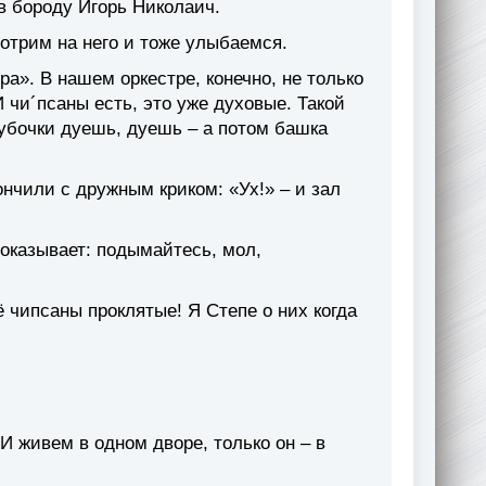
в бороду Игорь Николаич.
отрим на него и тоже улыбаемся.
а». В нашем оркестре, конечно, не только
И чи´псаны есть, это уже духовые. Такой
убочки дуешь, дуешь – а потом башка
нчили с дружным криком: «Ух!» – и зал
показывает: подымайтесь, мол,
ё чипсаны проклятые! Я Степе о них когда
 И живем в одном дворе, только он – в