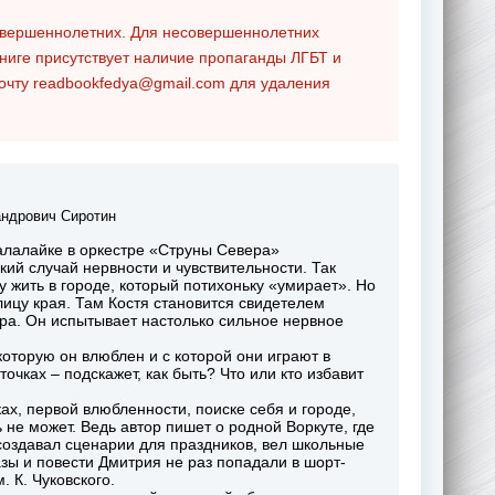
совершеннолетних. Для несовершеннолетних
ниге присутствует наличие пропаганды ЛГБТ и
почту
readbookfedya@gmail.com
для удаления
ндрович Сиротин
балалайке в оркестре «Струны Севера»
кий случай нервности и чувствительности. Так
ку жить в городе, который потихоньку «умирает». Но
ицу края. Там Костя становится свидетелем
тра. Он испытывает настолько сильное нервное
которую он влюблен и с которой они играют в
чках – подскажет, как быть? Что или кто избавит
х, первой влюбленности, поиске себя и городе,
 не может. Ведь автор пишет о родной Воркуте, где
, создавал сценарии для праздников, вел школьные
зы и повести Дмитрия не раз попадали в шорт-
. К. Чуковского.