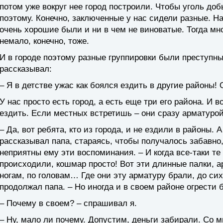
потом уже вокруг нее город построили. Чтобы уголь доб
поэтому. Конечно, заключенные у нас сидели разные. 
очень хорошие были и ни в чем не виноватые. Тогда мн
немало, конечно, тоже.
И в городе поэтому разные группировки были преступны
рассказывал:
– Я в детстве ужас как боялся ездить в другие районы! 
У нас просто есть город, а есть еще три его района. И 
ездить. Если местных встретишь – они сразу арматурой
– Да, вот ребята, кто из города, и не ездили в районы. А
рассказывал папа, стараясь, чтобы получалось забавно,
неприятны ему эти воспоминания. – И когда все-таки те
происходили, кошмар просто! Вот эти длинные палки, арм
ногам, по головам… Где они эту арматуру брали, до си
продолжал папа. – Но иногда и в своем районе огрести 
– Почему в своем? – спрашивал я.
– Ну, мало ли почему. Допустим, деньги забирали. Со м