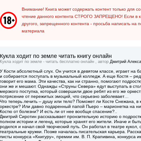
Внимание! Книга может содержать контент только для 
чтение данного контента
СТРОГО ЗАПРЕЩЕНО!
Если в к
другого, запрещенного контента - просьба написать на 
материала
Кукла ходит по земле читать книгу онлайн
Кукла ходит по земле - читать бесплатно онлайн , автор
Дмитрий Алекса
У Кости абсолютный слух. Он учится в девятом классе, играет на 
и собирается поступать в музыкальный колледж. А еще Костя – ред
говорит его мама. Эти качества, как ни странно, помогают подрост
они же и мешают. Однажды «Струны Севера» едут выступать в стол
мерзкого поступка, который совершили двое ребят из его же оркес
потрясение от пережитых эмоций, что серьезно заболевает…
Что теперь лечить – душу или тело? Поможет ли Косте Снежана, в 
оркестре? Или давно подаренный папой Пьеро – марионетка на нито
Костю от болезни? И есть ли от нее вообще спасение?..
Дмитрий Сиротин рассказывает пронзительную историю о подростка
полном истории и легенд, которые хранят его жители. Иначе и быть
родился и начал свой творческий путь. Он работал в театре кукол
театральные кружки. Позже началась писательская карьера. Расска
листы конкурса «Книгуру», премии им. В. П. Крапивина, конкурса им