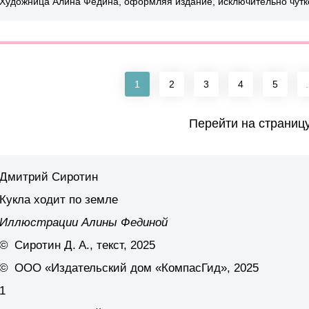
Художница Алина Федина, оформляя издание, исключительно чутко
1
2
3
4
5
.
Перейти на страниц
Дмитрий Сиротин
Кукла ходит по земле
Иллюстрации Алины Фединой
© Сиротин Д. А., текст, 2025
© ООО «Издательский дом «КомпасГид», 2025
1