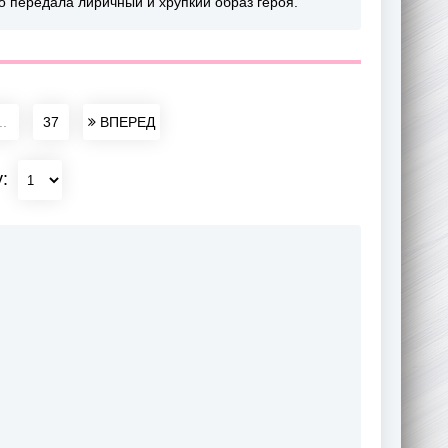
 передала лиричный и хрупкий образ героя.
..
37
ВПЕРЕД
у: