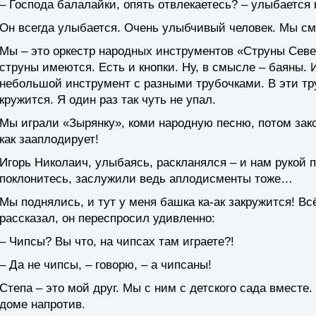
– Господа балалайки, опять отвлекаетесь? – улыбается 
Он всегда улыбается. Очень улыбчивый человек. Мы см
Мы – это оркестр народных инструментов «Струны Север
струны имеются. Есть и кнопки. Ну, в смысле – баяны. 
небольшой инструмент с разными трубочками. В эти тр
кружится. Я один раз так чуть не упал.
Мы играли «Зырянку», коми народную песню, потом зако
как зааплодирует!
Игорь Николаич, улыбаясь, раскланялся – и нам рукой 
поклонитесь, заслужили ведь аплодисменты тоже…
Мы поднялись, и тут у меня башка ка-ак закружится! Вс
рассказал, он переспросил удивленно:
– Чипсы? Вы что, на чипсах там играете?!
– Да не чипсы, – говорю, – а чипсаны!
Степа – это мой друг. Мы с ним с детского сада вместе.
доме напротив.