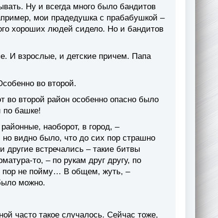
ывать. Ну и всегда много было бандитов
Например, мои прадедушка с прабабушкой –
ого хороших людей сидело. Но и бандитов
е. И взрослые, и детские причем. Папа
Особенно во второй.
вот во второй район особенно опасно было
 по башке!
 районные, наоборот, в город, –
 но видно было, что до сих пор страшно
 и другие встречались – такие битвы
атура-то, – по рукам друг другу, по
х пор не пойму… В общем, жуть, –
было можно.
ной часто такое случалось. Сейчас тоже,