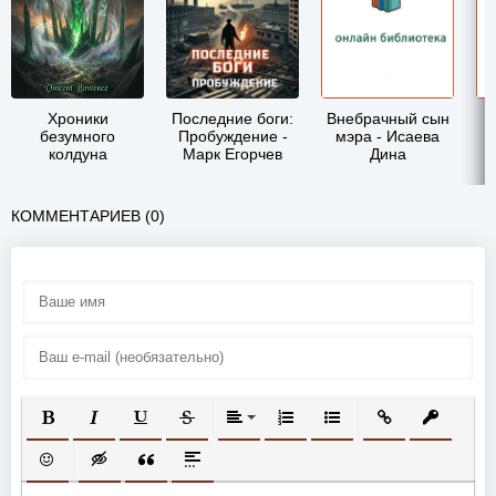
Хроники
Последние боги:
Внебрачный сын
безумного
Пробуждение -
мэра - Исаева
колдуна
Марк Егорчев
Дина
переродившегося
в теле бога 3 -
Vincent Bowence
КОММЕНТАРИЕВ (0)
ПОЛУЖИРНЫЙ
КУРСИВ
ПОДЧЕРКНУТЫЙ
ЗАЧЕРКНУТЫЙ
ВЫРАВНИВАНИЕ
НУМЕРОВАННЫЙ СПИСОК
МАРКИРОВАННЫЙ СП
ВСТАВИТЬ ССЫ
ВСТАВИТ
ВСТАВИТЬ СМАЙЛИК
ВСТАВКА СКРЫТОГО ТЕКСТА
ВСТАВКА ЦИТАТЫ
ВСТАВКА СПОЙЛЕРА