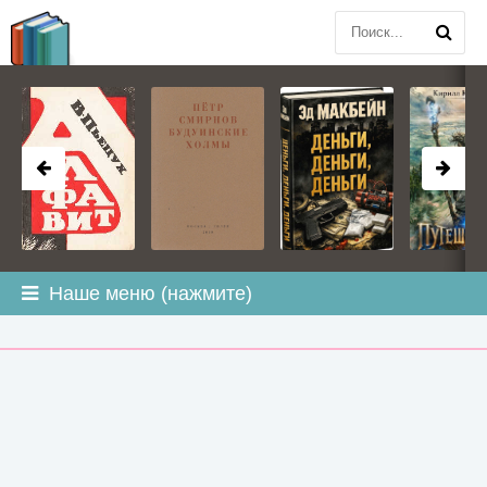
BOOK
PLANETA
.COM
Наше меню (нажмите)