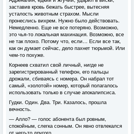
Адреналин, едкий и жгучий, ударил в виски,
заставив кровь бежать быстрее, вытесняя
усталость животным страхом. Мысли
пронеслись вихрем. Нужно было действовать.
Немедленно. Еще не все потеряно. Возможно,
это чья-то локальная махинация. Возможно, все
не так плохо. Потому что, если… Если все так,
как он думает сейчас, дело пахнет тюрьмой. Или
чем-то похуже.
Корнеев схватил свой личный, нигде не
зарегистрированный телефон, его пальцы
дрожали, сбиваясь с номера. Он набрал тот
самый, «золотой» номер, который полагалось
использовать только в случае апокалипсиса.
Гудки. Один. Два. Три. Казалось, прошла
вечность.
— Алло? — голос абонента был ровным,
спокойным, слегка сонным. Он явно отвлекался
от чего-то другого.