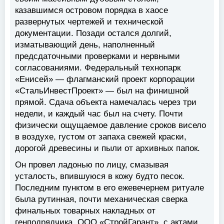
казавшимся островом порядка в хаосе
развернутых чертежей и технической
документации. Позади остался долгий,
изматывающий день, наполненный
предсдаточными проверками и нервными
согласованиями. Федеральный технопарк
«Енисей» — флагманский проект корпорации
«СтальИнвестПроект» — был на финишной
прямой. Сдача объекта намечалась через три
недели, и каждый час был на счету. Почти
физически ощущаемое давление сроков висело
в воздухе, густом от запаха свежей краски,
дорогой древесины и пыли от архивных папок.
Он провел ладонью по лицу, смазывая
усталость, впившуюся в кожу будто песок.
Последним пунктом в его ежевечернем ритуале
была рутинная, почти механическая сверка
финальных товарных накладных от
генподрядчика, ООО «СтройГарант», с актами