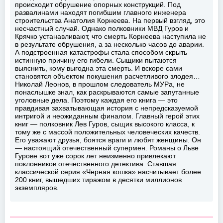
происходит обрушение опорных конструкций. Под
развалинами находят погибшим главного инженера
строительства Анатолия Корнеева. На первый взгляд, это
несчастный случай. Однако полковники МВД Гуров и
Крячко устанавливают, что смерть Корнеева наступила не
в результате обрушения, а за несколько часов до аварии.
А подстроенная катастрофы стала способом скрыть
истинную причину его гибели. Сыщики пытаются
выяснить, кому выгодна эта смерть. И вскоре сами
становятся объектом покушения расчетливого злодея…
Николай Леонов, в прошлом следователь МУРа, не
понаслышке знал, как раскрываются самые запутанные
уголовные дела. Поэтому каждая его книга — это
правдивая захватывающая история с непредсказуемой
интригой и неожиданным финалом. Главный герой этих
книг — полковник Лев Гуров, сыщик высокого класса, к
тому же с массой положительных человеческих качеств.
Его уважают друзья, боятся враги и любят женщины. Он
— настоящий отечественный супермен. Романы о Льве
Гурове вот уже сорок лет неизменно привлекают
поклонников отечественного детектива. Ставшая
классической серия «Черная кошка» насчитывает более
200 книг, вышедших тиражом в десятки миллионов
экземпляров.