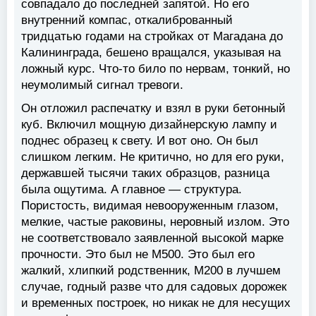
совпадало до последней запятой. Но его
внутренний компас, откалиброванный
тридцатью годами на стройках от Магадана до
Калининграда, бешено вращался, указывая на
ложный курс. Что-то било по нервам, тонкий, но
неумолимый сигнал тревоги.
Он отложил распечатку и взял в руки бетонный
куб. Включил мощную дизайнерскую лампу и
поднес образец к свету. И вот оно. Он был
слишком легким. Не критично, но для его руки,
державшей тысячи таких образцов, разница
была ощутима. А главное — структура.
Пористость, видимая невооруженным глазом,
мелкие, частые раковины, неровный излом. Это
не соответствовало заявленной высокой марке
прочности. Это был не М500. Это был его
жалкий, хлипкий родственник, М200 в лучшем
случае, годный разве что для садовых дорожек
и временных построек, но никак не для несущих