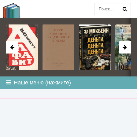
BOOK
PLANETA
.COM
Наше меню (нажмите)