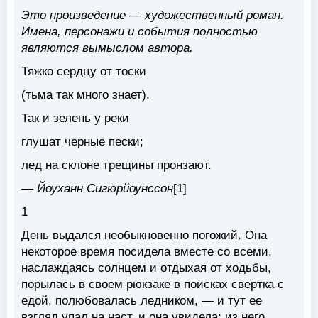
Это произведение — художественный роман.
Имена, персонажи и события полностью
являются вымыслом автора.
Тяжко сердцу от тоски
(тьма так много знает).
Так и зелень у реки
глушат черные пески;
лед на склоне трещины пронзают.
— Йоуханн Сигюрйоунссон
[1]
1
День выдался необыкновенно погожий. Она
некоторое время посидела вместе со всеми,
наслаждаясь солнцем и отдыхая от ходьбы,
порылась в своем рюкзаке в поисках свертка с
едой, полюбовалась ледником, — и тут ее
взгляд упал на наст, и она увидела: из него