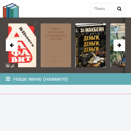
BOOK
PLANETA
.COM
Наше меню (нажмите)