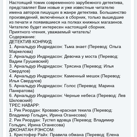
Настоящий томик современного зарубежного детектива,
представляет Вам новые и уже известные читателю
имена авторов пишущих в жанре детектива. Большинство
произведений, включённых в сборник, только вышедшие
из печати и появившиеся на полках книжных магазинов.
Читателю будет интересен настоящий сборник.
Приятного чтения, уважаемый читатель!
Содержание:
ДЕТЕКТИВ КОНРАУД:
1. Арнальдур Индридасон: Тьма знает (Перевод: Ольга
Маркелова)
2. Арнальдур Индридасон: Девочка у моста (Перевод:
Вадим Грушевский)
3. Арнальдур Индридасон: Трясина (Перевод: Илья
Свердлов)
4. Арнальдур Индридасон: Каменный мешок (Перевод:
Илья Свердлов)
5. Арнальдур Индридасон: Голос (Перевод: Марина
Панкратова)
6. Арнальдур Индридасон: Черные небеса (Перевод: Лев
Шкловский)
ТРЕС НАВАРР:
1. Рик Риордан: Кроваво-красная текила (Перевод:
Владимир Гольдич, Ирина Оганесова)
2. Рик Риордан: Тустеп вдовца (Перевод: Владимир
Гольдич, Ирина Оганесова)
ДЖОНАТАН РЭНСОМ:
1. Кристофер Райх: Правила обмана (Перевод: Елена