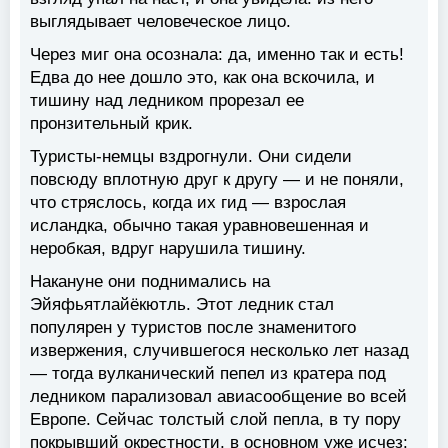
выглядывает человеческое лицо.
Через миг она осознала: да, именно так и есть!
Едва до нее дошло это, как она вскочила, и
тишину над ледником прорезал ее
пронзительный крик.
Туристы-немцы вздрогнули. Они сидели
повсюду вплотную друг к другу — и не поняли,
что стряслось, когда их гид — взрослая
исландка, обычно такая уравновешенная и
неробкая, вдруг нарушила тишину.
Накануне они поднимались на
Эйяфьятлайёкютль. Этот ледник стал
популярен у туристов после знаменитого
извержения, случившегося несколько лет назад
— тогда вулканический пепел из кратера под
ледником парализовал авиасообщение во всей
Европе. Сейчас толстый слой пепла, в ту пору
покрывший окрестности, в основном уже исчез: