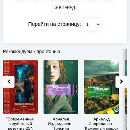
ВПЕРЕД
Перейти на страницу:
Рекомендуем к прочтению
"Современный
Арнальд
Арнальд
зарубежный
Индридасон -
Индридасон -
детектив-25".
Трясина
Каменный мешок
К